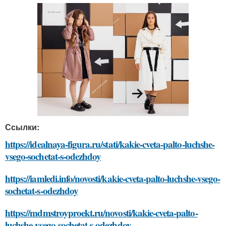
Ссылки:
https://idealnaya-figura.ru/stati/kakie-cveta-palto-luchshe-
vsego-sochetat-s-odezhdoy
https://iamledi.info/novosti/kakie-cveta-palto-luchshe-vsego-
sochetat-s-odezhdoy
https://mdmstroyproekt.ru/novosti/kakie-cveta-palto-
luchshe-vsego-sochetat-s-odezhdoy