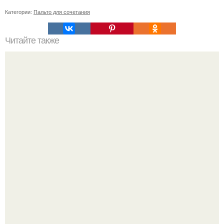
Категории:
Пальто для сочетания
Читайте также
Простота и элегантность: короткий волос #128525