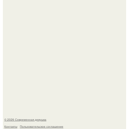
Бывшая актриса для самых взрослых амаранта Хэнк
стала сенатором в Колумбии.
У юли Гаврилиной снова случился конфликт с комиком
Ильей Соболевым.
© 2026 Современная девушка
Контакты
Пользовательское соглашение