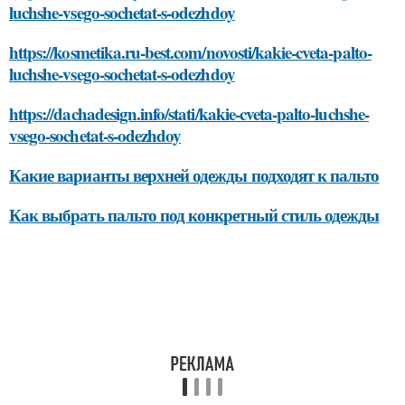
luchshe-vsego-sochetat-s-odezhdoy
https://kosmetika.ru-best.com/novosti/kakie-cveta-palto-
luchshe-vsego-sochetat-s-odezhdoy
https://dachadesign.info/stati/kakie-cveta-palto-luchshe-
vsego-sochetat-s-odezhdoy
Какие варианты верхней одежды подходят к пальто
Как выбрать пальто под конкретный стиль одежды