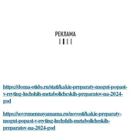
https://doma-otido.ru/stati/kakie-preparaty-mogut-popast-
v-reyting-luchshih-metabolicheskih-preparatov-na-2024-
god
https://sovremennayamama.ru/novosti/kakie-preparaty-
mogut-popast-v-reyting-luchshih-metabolicheskih-
preparatov-na-2024-god