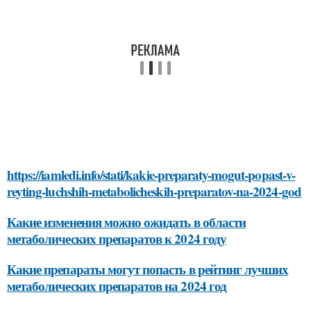
https://iamledi.info/stati/kakie-preparaty-mogut-popast-v-
reyting-luchshih-metabolicheskih-preparatov-na-2024-god
Какие изменения можно ожидать в области
метаболических препаратов к 2024 году
Какие препараты могут попасть в рейтинг лучших
метаболических препаратов на 2024 год