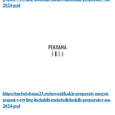
2024-god
https://mebel-doma23.ru/novosti/kakie-preparaty-mogut-
popast-v-reyting-luchshih-metabolicheskih-preparatov-na-
2024-god