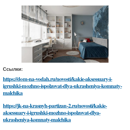
Ссылки:
https://dom-na-vodah.ru/novosti/kakie-aksessuary-i-
igrushki-mozhno-ispolzovat-dlya-ukrasheniya-komnaty-
malchika
https://jk-na-krasnyh-partizan-2.ru/novosti/kakie-
aksessuary-i-igrushki-mozhno-ispolzovat-dlya-
ukrasheniya-komnaty-malchika