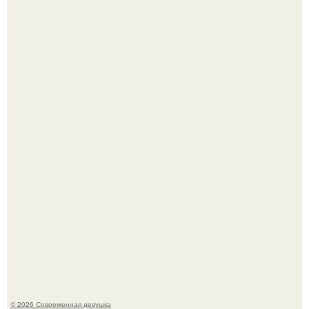
Лишь в том случае, если есть в истории моды идеал, то
это Синди Кроуфорд.
У юли Гаврилиной снова случился конфликт с комиком
Ильей Соболевым.
© 2026 Современная девушка