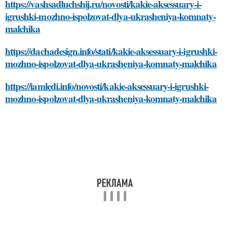
https://vashsadluchshij.ru/novosti/kakie-aksessuary-i-
igrushki-mozhno-ispolzovat-dlya-ukrasheniya-komnaty-
malchika
https://dachadesign.info/stati/kakie-aksessuary-i-igrushki-
mozhno-ispolzovat-dlya-ukrasheniya-komnaty-malchika
https://iamledi.info/novosti/kakie-aksessuary-i-igrushki-
mozhno-ispolzovat-dlya-ukrasheniya-komnaty-malchika