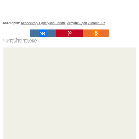
Категории:
Аксессуары для украшения
,
Игрушки для украшения
Читайте также
Быстро и красиво: секреты укладки коротких волос