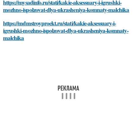
https://mysadinfo.ru/stati/kakie-aksessuary-i-igrushki-
mozhno-ispolzovat-dlya-ukrasheniya-komnaty-malchika
https://mdmstroyproekt.ru/stati/kakie-aksessuary-i-
igrushki-mozhno-ispolzovat-dlya-ukrasheniya-komnaty-
malchika