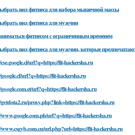
ыбрать вид фитнеса для набора мышечной массы
ыбрать вид фитнеса для мужчин
аниматься фитнесом с ограниченным временем
ыбрать вид фитнеса для мужчин, которые предпочитают
//cse.google.cl/url?q=https://fit-hackersha.ru
//google.cf/url?q=https://fit-hackersha.ru
//google.com.et/url?q=https://fit-hackersha.ru
//getdota2.ru/proxy.php?link=https://fit-hackersha.ru
//www.google.com.ph/url?q=https://fit-hackersha.ru
//www.csgyb.com.cn/url.php?url=https://fit-hackersha.ru