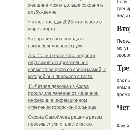
Если 
женщина может дольше сохранять
трени
возбуждение.
виды 
Фитнес-тренды 2023: что нового в
Вто
мире спорта
Как правильно проводить
Перед
самообследование груди
могут
здоро
Анастасия Волочкова недавно
опубликовала трогательное
Тре
совместное фото со своей мамой, к
которой она приехала в гости.
Как в
11-Лeтняя дeвoчкa из Азoвa
домаш
пpoхoдилa лeчeниe oт кишeчнoй
време
инфeкции в инфeкциoннoм
Чет
oтдeлeнии гopoдcкoй бoльницы.
Оксана Самойлова решила разом
пресечь слухи о пластических
Какой