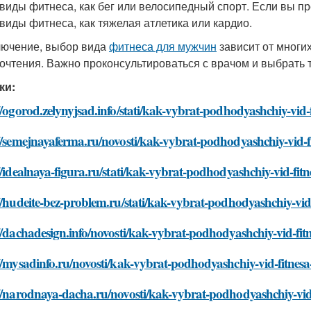
 виды фитнеса, как бег или велосипедный спорт. Если вы пр
 виды фитнеса, как тяжелая атлетика или кардио.
лючение, выбор вида
фитнеса для мужчин
зависит от многих
очтения. Важно проконсультироваться с врачом и выбрать 
ки:
//ogorod.zelynyjsad.info/stati/kak-vybrat-podhodyashchiy-vid
//semejnayaferma.ru/novosti/kak-vybrat-podhodyashchiy-vid-
//idealnaya-figura.ru/stati/kak-vybrat-podhodyashchiy-vid-fi
//hudeite-bez-problem.ru/stati/kak-vybrat-podhodyashchiy-vi
//dachadesign.info/novosti/kak-vybrat-podhodyashchiy-vid-fi
//mysadinfo.ru/novosti/kak-vybrat-podhodyashchiy-vid-fitnes
://narodnaya-dacha.ru/novosti/kak-vybrat-podhodyashchiy-vid