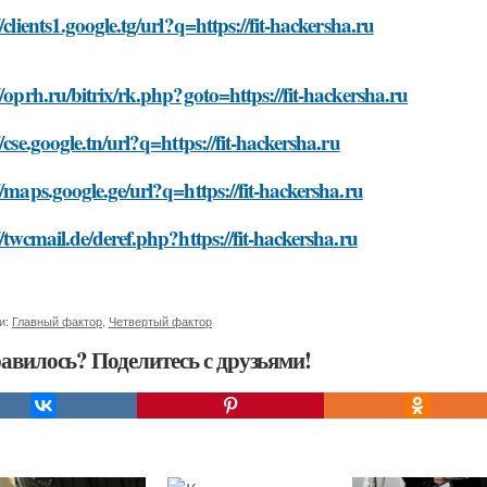
//clients1.google.tg/url?q=https://fit-hackersha.ru
//oprh.ru/bitrix/rk.php?goto=https://fit-hackersha.ru
//cse.google.tn/url?q=https://fit-hackersha.ru
//maps.google.ge/url?q=https://fit-hackersha.ru
//twcmail.de/deref.php?https://fit-hackersha.ru
и:
Главный фактор
,
Четвертый фактор
авилось? Поделитесь с друзьями!