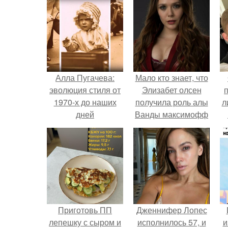
Алла Пугачева:
Мало кто знает, что
эволюция стиля от
Элизабет олсен
1970-х до наших
получила роль алы
л
дней
Ванды максимофф
не сразу.
п
Приготовь ПП
Дженнифер Лопес
лепешку с сыром и
исполнилось 57, и
и