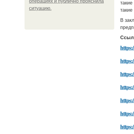
операциях и публично прояснила
такие
ситуацию.
такие
В зак
предп
Ссыл
https:
https:
https:
https:
https:
https:
https