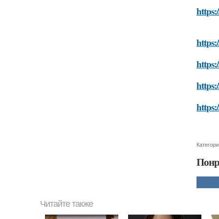
https:
https:
https:
https:
https:
Категори
Понр
Читайте также