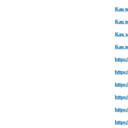
Как в
Как в
Как з
Как в
https:
https:
https:
https:
https:
https: