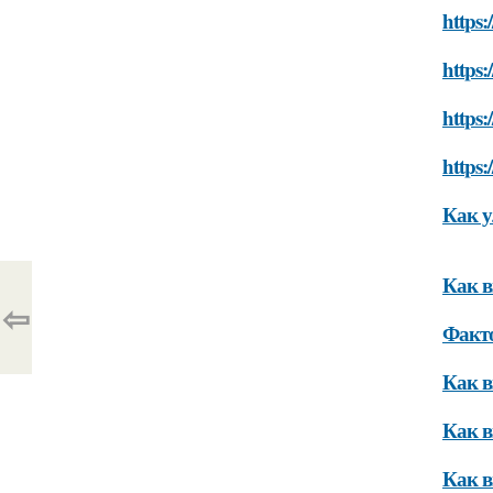
https:
https:
https:
https:
Как 
Как в
⇦
Факто
Как в
Как в
Как в