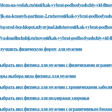
//dom-na-vodah.ru/stati/kak-vybrat-podhodyashchiy-vid-fitn
//jk-na-krasnyh-partizan-2.ru/novosti/kak-vybrat-podhodyash
//ogorod-bez-hlopot.zelynyjsad.info/novosti/kak-vybrat-podh
//vashsadluchshij.ru/novosti/kak-vybrat-podhodyashchiy-vid-
улучшить физическую форму для мужчин
ыбрать вид фитнеса для мужчин с физическими ограни
ры выбора вида фитнеса для мужчин
ыбрать вид фитнеса для мужчин с хроническими забол
ыбрать вид фитнеса для поддержки здоровья
ыбрать вид фитнеса для мужчин с ограниченным бюдж