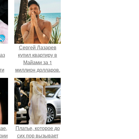
Сергей Лазарев
аз
купил квартиру в
Майами за 1
ти
миллион долларов.
ти -
ае,
Платье, которое до
ории
сих пор вызывает