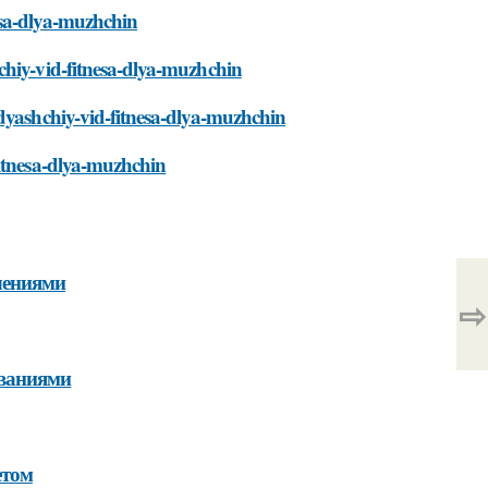
esa-dlya-muzhchin
chiy-vid-fitnesa-dlya-muzhchin
odyashchiy-vid-fitnesa-dlya-muzhchin
fitnesa-dlya-muzhchin
чениями
⇨
еваниями
етом