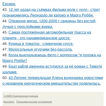
Escape.
43.
12 лет назад на съёмках фильма волк с уолл - стрит
познакомились Леонардо ди каприо и Марго Робби.
44.
Отварное мяско. 1200-2000 г свинины без костей,
лучше с прослойками жирка.
45.
Самая протяжённая автомобильная трасса на
планете - это панамериканское шоссе.
46.
Курица в томатно - сливочном соусе.
47.
Малосольные огурчики без рассола.
48.
Когда выкладываешь фото с вопросом "я похожа на
Марго Робби?
49.
Брат кайли дженнер вступился за её роман с Тимоти
шаламе.
50.
43-Летняя телеведущая Алена водонаева новостями
о недавнем хирургическом вмешательстве поделилась.
© 2026 Современная девушка
Контакты
Пользовательское соглашение