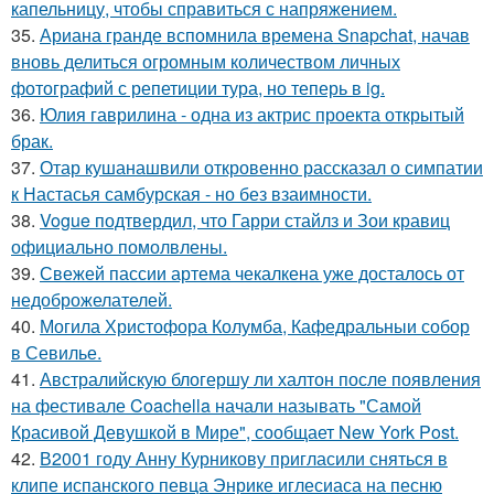
капельницу, чтобы справиться с напряжением.
35.
Ариана гранде вспомнила времена Snapchat, начав
вновь делиться огромным количеством личных
фотографий с репетиции тура, но теперь в ig.
36.
Юлия гаврилина - одна из актрис проекта открытый
брак.
37.
Отар кушанашвили откровенно рассказал о симпатии
к Настасья самбурская - но без взаимности.
38.
Vogue подтвердил, что Гарри стайлз и Зои кравиц
официально помолвлены.
39.
Свежей пассии артема чекалкена уже досталось от
недоброжелателей.
40.
Могила Христофора Колумба, Кафедральныи собор
в Севилье.
41.
Австралийскую блогершу ли халтон после появления
на фестивале Coachella начали называть "Самой
Красивой Девушкой в Мире", сообщает New York Post.
42.
В2001 году Анну Курникову пригласили сняться в
клипе испанского певца Энрике иглесиаса на песню