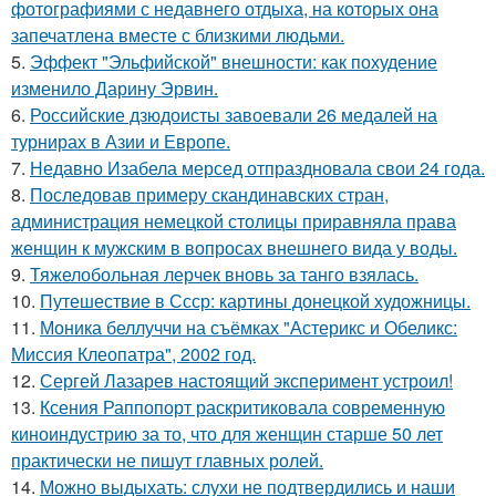
фотографиями с недавнего отдыха, на которых она
запечатлена вместе с близкими людьми.
5.
Эффект "Эльфийской" внешности: как похудение
изменило Дарину Эрвин.
6.
Российские дзюдоисты завоевали 26 медалей на
турнирах в Азии и Европе.
7.
Недавно Изабела мерсед отпраздновала свои 24 года.
8.
Последовав примеру скандинавских стран,
администрация немецкой столицы приравняла права
женщин к мужским в вопросах внешнего вида у воды.
9.
Тяжелобольная лерчек вновь за танго взялась.
10.
Путешествие в Ссср: картины донецкой художницы.
11.
Моника беллуччи на съёмках "Астерикс и Обеликс:
Миссия Клеопатра", 2002 год.
12.
Сергей Лазарев настоящий эксперимент устроил!
13.
Ксения Раппопорт раскритиковала современную
киноиндустрию за то, что для женщин старше 50 лет
практически не пишут главных ролей.
14.
Можно выдыхать: слухи не подтвердились и наши