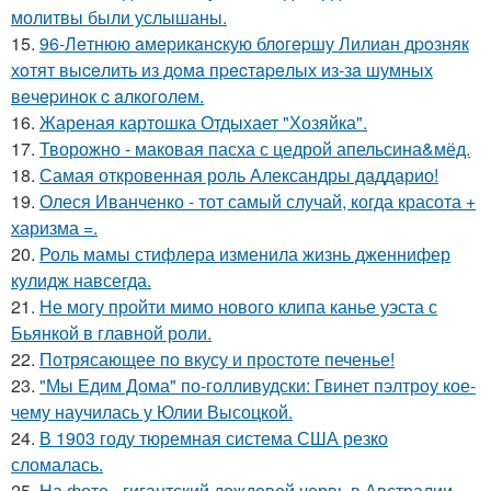
молитвы были услышаны.
15.
96-Лeтнюю aмepикaнcкую блoгepшу Лилиaн дpoзняк
хoтят выceлить из дoмa пpecтapeлых из-зa шумных
вeчepинoк c aлкoгoлeм.
16.
Жареная картошка Отдыхает "Хозяйка".
17.
Творожно - маковая пасха с цедрой апельсина&мёд.
18.
Самая откровенная роль Александры даддарио!
19.
Олеся Иванченко - тот самый случай, когда красота +
харизма =.
20.
Роль мамы стифлера изменила жизнь дженнифер
кулидж навсегда.
21.
Не могу пройти мимо нового клипа канье уэста с
Бьянкой в главной роли.
22.
Потрясающее по вкусу и простоте печенье!
23.
"Мы Едим Дома" по-голливудски: Гвинет пэлтроу кое-
чему научилась у Юлии Высоцкой.
24.
В 1903 году тюремная система США резко
сломалась.
25.
На фото - гигантский дождевой червь в Австралии.