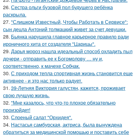
26.
Сестра ольги бузовой пол будущего ребёнка
раскрыла.
27.
"Слишком Известный, Чтобы Работать в Сервисе":
сын децла Антоний толмацкий живет за счет девушки.
28.
Бьянка нарушила главное карьерное правило ради
ироничного хита от создателя "Царицы".
29.
Дарья мороз нашла идеальный способ охладить пыл
дочери - отправить ее к Богомолову … ну и,
соответственно, к мачехе Собчак.
30.
С приходом тепла спортивная жизнь становится еще
активнее - и это нас только радует.
31.
39-Летняя Виктория галустян, кажется, проживает
свою лучшую жизнь.
32.
"Мне казалось, что что-то плохое обязательно
произойдет!
33.
Слоеный салат "Орхидея".
34.
Настасья самбурская, актриса, была вынуждена
обратиться за медицинской помощью и поставить себе