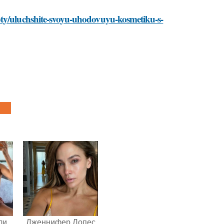
pty/uluchshite-svoyu-uhodovuyu-kosmetiku-s-
ли
Дженнифер Лопес