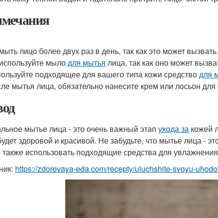
мечания
мыть лицо более двух раз в день, так как это может вызвать
используйте мыло
для мытья
лица, так как оно может вызв
ользуйте подходящее для вашего типа кожи средство
для 
ле мытья лица, обязательно нанесите крем или лосьон для
од
льное мытье лица - это очень важный этап
ухода за
кожей л
будет здоровой и красивой. Не забудьте, что мытье лица - эт
 также использовать подходящие средства для увлажнения
ник:
https://zdorovaya-eda.com/recepty/uluchshite-svoyu-uhodo