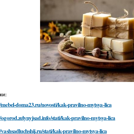
ки:
//mebel-doma23.ru/novosti/kak-pravilno-mytsya-lica
//ogorod.zelynyjsad.info/stati/kak-pravilno-mytsya-lica
//vashsadluchshij.ru/stati/kak-pravilno-mytsya-lica