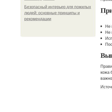
Безопасный интерьер для пожилых
При
людей: основные принципы и
рекомендации
Не 
Не 
Исп
Пос
Выв
Прави
кожа 
важно
Источ