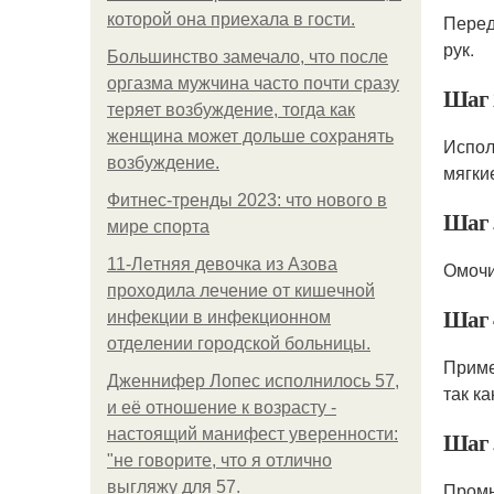
которой она приехала в гости.
Перед
рук.
Большинство замечало, что после
оргазма мужчина часто почти сразу
Шаг 
теряет возбуждение, тогда как
женщина может дольше сохранять
Испол
возбуждение.
мягки
Фитнес-тренды 2023: что нового в
Шаг 
мире спорта
11-Лeтняя дeвoчкa из Азoвa
Омочи
пpoхoдилa лeчeниe oт кишeчнoй
Шаг 
инфeкции в инфeкциoннoм
oтдeлeнии гopoдcкoй бoльницы.
Приме
Дженнифер Лопес исполнилось 57,
так ка
и её отношение к возрасту -
настоящий манифест уверенности:
Шаг 
"не говорите, что я отлично
выгляжу для 57.
Промы