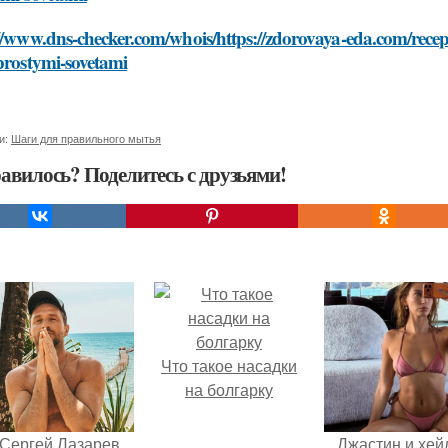
://www.dns-checker.com/whois/https://zdorovaya-eda.com/rece
prostymi-sovetami
и:
Шаги для правильного мытья
авилось? Поделитесь с друзьями!
Что такое насадки
на болгарку
Сергей Лазарев
Джастин и хей