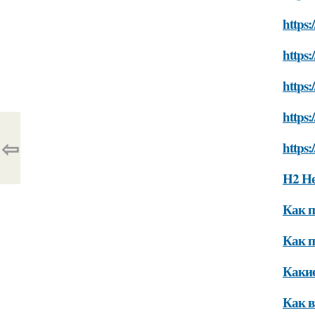
https:
https:
https:
https:
⇦
https:
H2 Не
Как п
Как п
Какие
Как в