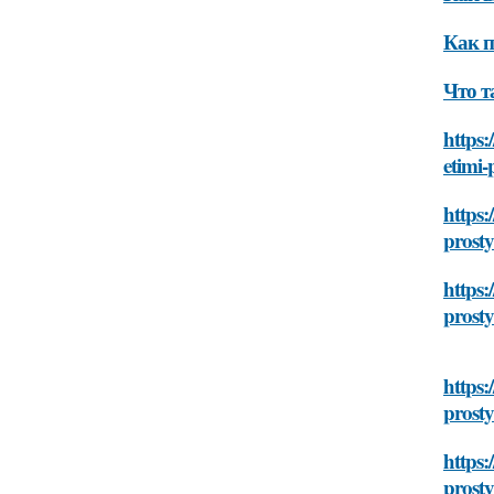
Как п
Что т
https:
etimi-
https:
prost
https:
prost
https:
prost
https:
prost