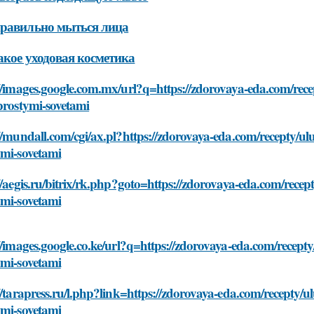
равильно мыться лица
акое уходовая косметика
//images.google.com.mx/url?q=https://zdorovaya-eda.com/rec
prostymi-sovetami
//mundall.com/cgi/ax.pl?https://zdorovaya-eda.com/recepty/u
ymi-sovetami
//aegis.ru/bitrix/rk.php?goto=https://zdorovaya-eda.com/rece
ymi-sovetami
//images.google.co.ke/url?q=https://zdorovaya-eda.com/recept
ymi-sovetami
//tarapress.ru/l.php?link=https://zdorovaya-eda.com/recepty/
ymi-sovetami