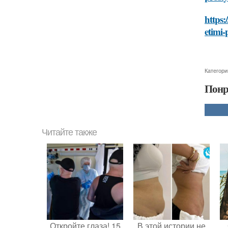
https
etimi-
Категори
Понр
Читайте также
Откройте глаза! 15
В этой истории не