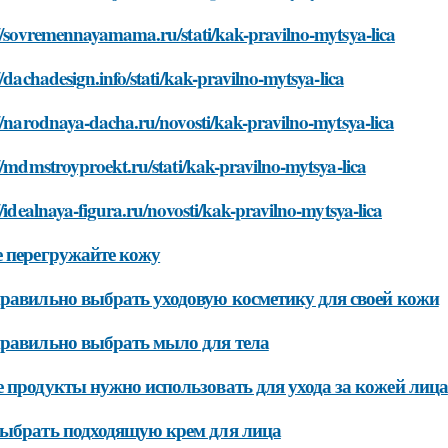
//sovremennayamama.ru/stati/kak-pravilno-mytsya-lica
//dachadesign.info/stati/kak-pravilno-mytsya-lica
//narodnaya-dacha.ru/novosti/kak-pravilno-mytsya-lica
//mdmstroyproekt.ru/stati/kak-pravilno-mytsya-lica
//idealnaya-figura.ru/novosti/kak-pravilno-mytsya-lica
 перегружайте кожу
равильно выбрать уходовую косметику для своей кожи
равильно выбрать мыло для тела
 продукты нужно использовать для ухода за кожей лица
ыбрать подходящую крем для лица