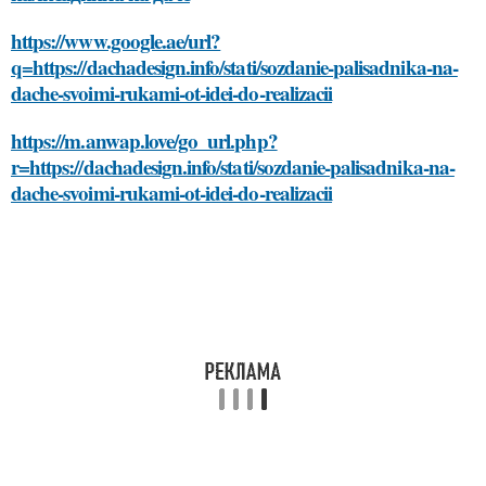
https://www.google.ae/url?
q=https://dachadesign.info/stati/sozdanie-palisadnika-na-
dache-svoimi-rukami-ot-idei-do-realizacii
https://m.anwap.love/go_url.php?
r=https://dachadesign.info/stati/sozdanie-palisadnika-na-
dache-svoimi-rukami-ot-idei-do-realizacii