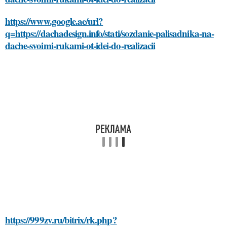
https://www.google.ae/url?
q=https://dachadesign.info/stati/sozdanie-palisadnika-na-
dache-svoimi-rukami-ot-idei-do-realizacii
https://999zv.ru/bitrix/rk.php?