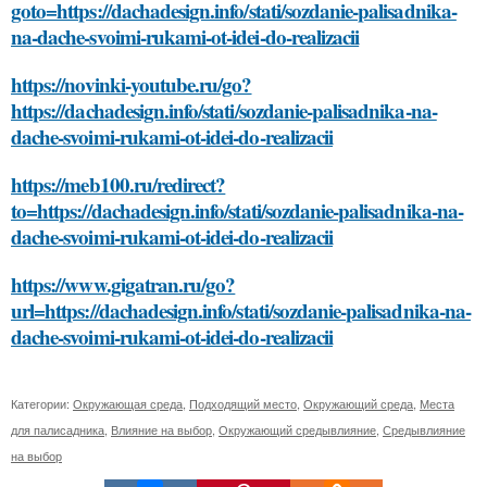
goto=https://dachadesign.info/stati/sozdanie-palisadnika-
na-dache-svoimi-rukami-ot-idei-do-realizacii
https://novinki-youtube.ru/go?
https://dachadesign.info/stati/sozdanie-palisadnika-na-
dache-svoimi-rukami-ot-idei-do-realizacii
https://meb100.ru/redirect?
to=https://dachadesign.info/stati/sozdanie-palisadnika-na-
dache-svoimi-rukami-ot-idei-do-realizacii
https://www.gigatran.ru/go?
url=https://dachadesign.info/stati/sozdanie-palisadnika-na-
dache-svoimi-rukami-ot-idei-do-realizacii
Категории:
Окружающая среда
,
Подходящий место
,
Окружающий среда
,
Места
для палисадника
,
Влияние на выбор
,
Окружающий средывлияние
,
Средывлияние
на выбор