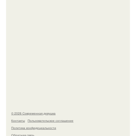
Бывшая актриса для самых взрослых амаранта Хэнк
стала сенатором в Колумбии.
У юли Гаврилиной снова случился конфликт с
комиком Ильей Соболевым.
© 2026 Современная девушка
Контакты
Пользовательское соглашение
Политика конфидециальности
Обратная связь