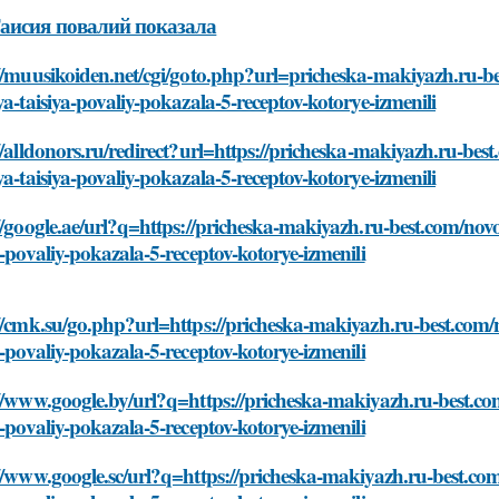
аисия повалий показала
//muusikoiden.net/cgi/goto.php?url=pricheska-makiyazh.ru-b
ya-taisiya-povaliy-pokazala-5-receptov-kotorye-izmenili
//alldonors.ru/redirect?url=https://pricheska-makiyazh.ru-be
ya-taisiya-povaliy-pokazala-5-receptov-kotorye-izmenili
//google.ae/url?q=https://pricheska-makiyazh.ru-best.com/nov
a-povaliy-pokazala-5-receptov-kotorye-izmenili
//cmk.su/go.php?url=https://pricheska-makiyazh.ru-best.com/
a-povaliy-pokazala-5-receptov-kotorye-izmenili
//www.google.by/url?q=https://pricheska-makiyazh.ru-best.co
a-povaliy-pokazala-5-receptov-kotorye-izmenili
//www.google.sc/url?q=https://pricheska-makiyazh.ru-best.co