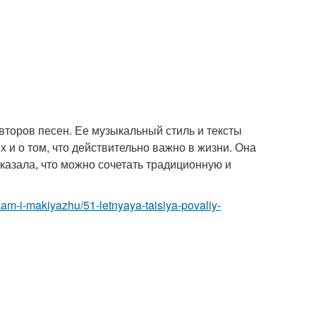
второв песен. Ее музыкальный стиль и тексты
 и о том, что действительно важно в жизни. Она
казала, что можно сочетать традиционную и
kam-i-makiyazhu/51-letnyaya-taisiya-povaliy-