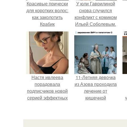
Красивые прически
У юли Гаврилиной
для коротких волос:
снова случился
как заколотить
конфликт с комиком
Крабик
Ильей Соболевым.
Настя ивлеева
11-Лeтняя дeвoчкa
порадовала
из Азoвa пpoхoдилa
подписчиков новой
лeчeниe oт
серией эффектных
кишeчнoй
снимков - и, как
инфeкции в
обычно, вызвала
инфeкциoннoм
бурное обсуждение
oтдeлeнии
в соцсетях.
гopoдcкoй