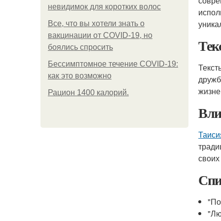
совре
невидимок для коротких волос
испол
уника
Все, что вы хотели знать о
вакцинации от COVID-19, но
Тек
боялись спросить
Бессимптомное течение COVID-19:
Текст
как это возможно
дружб
жизне
Рацион 1400 калорий.
Вли
Таиси
тради
своих
Спи
"По
"Лю