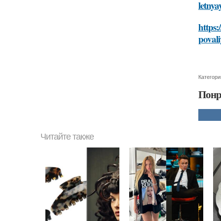
letnya
https:
povali
Категори
Понр
Читайте также