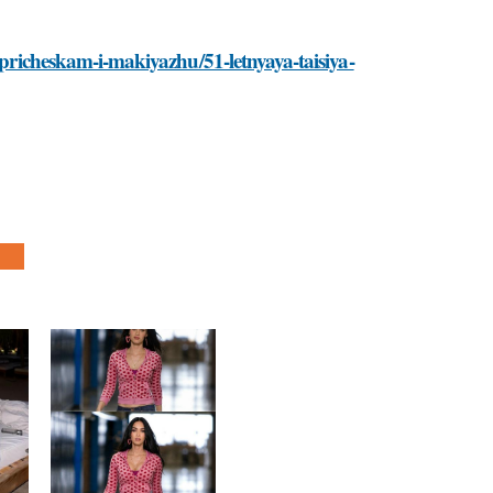
o-pricheskam-i-makiyazhu/51-letnyaya-taisiya-