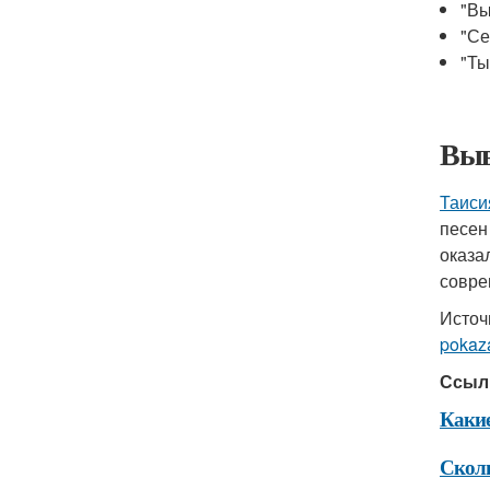
"Вы
"Се
"Ты
Выв
Таиси
песен
оказа
совре
Источ
pokaza
Ссыл
Какие
Сколь