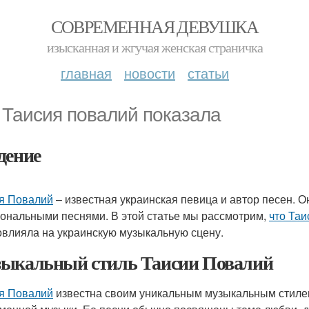
СОВРЕМЕННАЯ ДЕВУШКА
изысканная и жгучая женская страничка
главная
новости
статьи
 Таисия повалий показала
дение
я Повалий
– известная украинская певица и автор песен. 
ональными песнями. В этой статье мы рассмотрим,
что Таи
овлияла на украинскую музыкальную сцену.
ыкальный стиль Таисии Повалий
я Повалий
известна своим уникальным музыкальным стилем