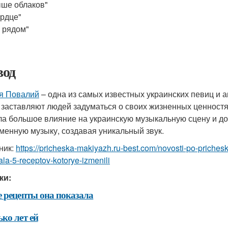
ше облаков"
рдце"
 рядом"
од
я Повалий
– одна из самых известных украинских певиц и а
 заставляют людей задуматься о своих жизненных ценностях
ла большое влияние на украинскую музыкальную сцену и до
менную музыку, создавая уникальный звук.
ник:
https://pricheska-makiyazh.ru-best.com/novosti-po-priches
la-5-receptov-kotorye-izmenili
ки:
 рецепты она показала
ко лет ей