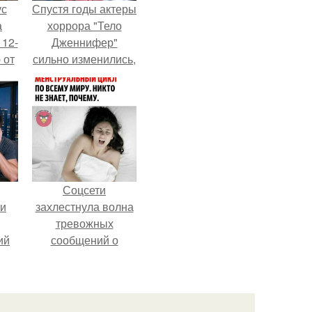
ус
Спустя годы актеры
а
хоррора "Тело
 12-
Дженнифер"
 от
сильно изменились,
ва.
пройдя путь от
подростковых
кумиров до
мировых звезд.
Соцсети
ли
захлестнула волна
тревожных
ий
сообщений о
нка
загадочном
"Июньском
сия
Феномене".
ают