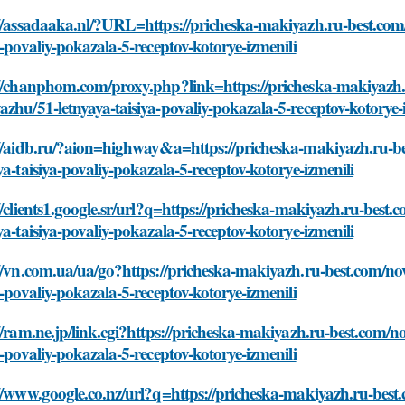
//assadaaka.nl/?URL=https://pricheska-makiyazh.ru-best.com
a-povaliy-pokazala-5-receptov-kotorye-izmenili
://chanphom.com/proxy.php?link=https://pricheska-makiyazh.r
zhu/51-letnyaya-taisiya-povaliy-pokazala-5-receptov-kotorye-
://aidb.ru/?aion=highway&a=https://pricheska-makiyazh.ru-b
ya-taisiya-povaliy-pokazala-5-receptov-kotorye-izmenili
//clients1.google.sr/url?q=https://pricheska-makiyazh.ru-bes
ya-taisiya-povaliy-pokazala-5-receptov-kotorye-izmenili
//vn.com.ua/ua/go?https://pricheska-makiyazh.ru-best.com/no
a-povaliy-pokazala-5-receptov-kotorye-izmenili
//ram.ne.jp/link.cgi?https://pricheska-makiyazh.ru-best.com/
a-povaliy-pokazala-5-receptov-kotorye-izmenili
//www.google.co.nz/url?q=https://pricheska-makiyazh.ru-bes