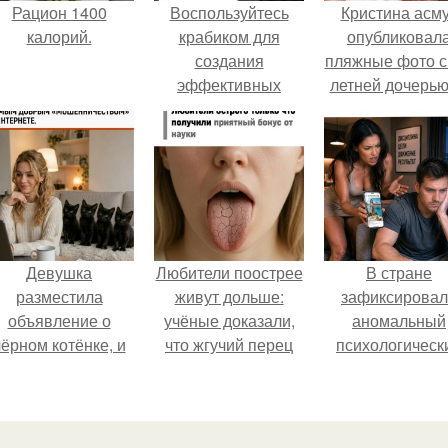
Рацион 1400
Воспользуйтесь
Кристина асм
калорий.
крабиком для
опубликовал
создания
пляжные фото с
эффективных
летней дочерью
причесок на
Гарика Харламо
короткие волосы
Девушка
Любители поострее
В стране
разместила
живут дольше:
зафиксирова
объявление о
учёные доказали,
аномальный
чёрном котёнке, и
что жгучий перец
психологическ
первого малыша
снижает риск
сдвиг: переоце
быстро забрали в
умереть от
ценностей и
новый дом.
болезней сердца и
жесткая депрес
рака.
теперь настиг