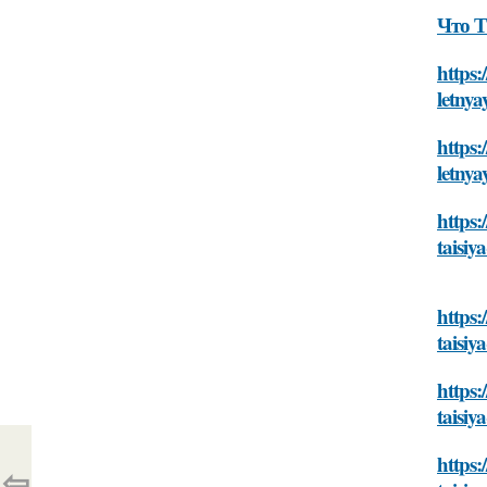
Что Т
https:
letnya
https:
letnya
https:
taisiy
https:
taisiy
https:
taisiy
https:
⇦