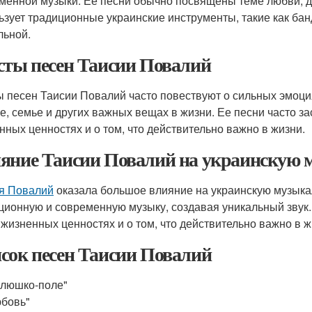
менной музыки. Ее песни обычно посвящены теме любви, д
ьзует традиционные украинские инструменты, такие как банд
льной.
сты песен Таисии Повалий
ы песен Таисии Повалий часто повествуют о сильных эмоци
е, семье и других важных вещах в жизни. Ее песни часто з
нных ценностях и о том, что действительно важно в жизни.
яние Таисии Повалий на украинскую 
я Повалий
оказала большое влияние на украинскую музыкал
ционную и современную музыку, создавая уникальный звук.
 жизненных ценностях и о том, что действительно важно в ж
сок песен Таисии Повалий
люшко-поле"
бовь"