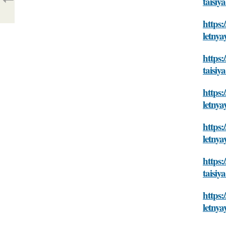
taisiy
https:
letnya
https:
taisiy
https
letnya
https
letnya
https:
taisiy
https:
letnya