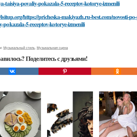
ya-taisiya-povaliy-pokazala-5-receptov-kotorye-izmenili
//isitup.org/https://pricheska-makiyazh.ru-best.com/novosti-p
y-pokazala-5-receptov-kotorye-izmenili
и:
Музыкальный стиль
,
Музыкальная сцена
авилось? Поделитесь с друзьями!