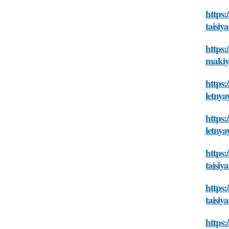
https:
taisiy
https
makiya
https
letnya
https:
letnya
https:
taisiy
https:
taisiy
https: