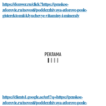
https://denwer.ru/click?https://genskoe-
zdorovie.ru/novosti/podderzhivaya-zdorove-posle-
gisterektomii-klyuchevye-vitaminy-i-mineraly
https://clients1.google.ac/url?q=https://genskoe-
zdorovie.ru/novosti/podderzhivaya-zdorove-posle-