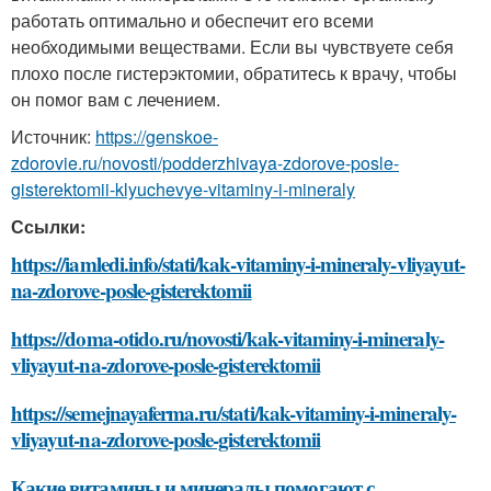
работать оптимально и обеспечит его всеми
необходимыми веществами. Если вы чувствуете себя
плохо после гистерэктомии, обратитесь к врачу, чтобы
он помог вам с лечением.
Источник:
https://genskoe-
zdorovie.ru/novosti/podderzhivaya-zdorove-posle-
gisterektomii-klyuchevye-vitaminy-i-mineraly
Ссылки:
https://iamledi.info/stati/kak-vitaminy-i-mineraly-vliyayut-
na-zdorove-posle-gisterektomii
https://doma-otido.ru/novosti/kak-vitaminy-i-mineraly-
vliyayut-na-zdorove-posle-gisterektomii
https://semejnayaferma.ru/stati/kak-vitaminy-i-mineraly-
vliyayut-na-zdorove-posle-gisterektomii
Какие витамины и минералы помогают с