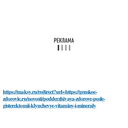
https://maksy.ru/redirect?url=https://genskoe-
zdorovie.ru/novosti/podderzhivaya-zdorove-posle-
gisterektomii-klyuchevye-vitaminy-i-mineraly