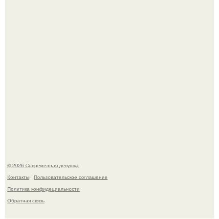
Платье, которое до сих пор вызывает споры спустя годы.
Спустя годы актеры хоррора "Тело Дженнифер" сильно
изменились, пройдя путь от подростковых кумиров до
мировых звезд.
© 2026 Современная девушка
Контакты
Пользовательское соглашение
Политика конфидециальности
Обратная связь