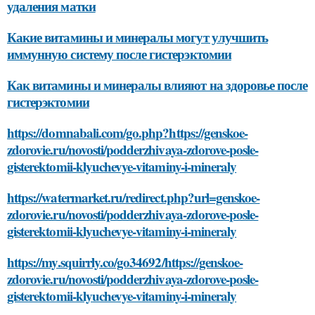
удаления матки
Какие витамины и минералы могут улучшить
иммунную систему после гистерэктомии
Как витамины и минералы влияют на здоровье после
гистерэктомии
https://domnabali.com/go.php?https://genskoe-
zdorovie.ru/novosti/podderzhivaya-zdorove-posle-
gisterektomii-klyuchevye-vitaminy-i-mineraly
https://watermarket.ru/redirect.php?url=genskoe-
zdorovie.ru/novosti/podderzhivaya-zdorove-posle-
gisterektomii-klyuchevye-vitaminy-i-mineraly
https://my.squirrly.co/go34692/https://genskoe-
zdorovie.ru/novosti/podderzhivaya-zdorove-posle-
gisterektomii-klyuchevye-vitaminy-i-mineraly