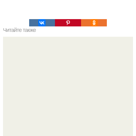
Читайте также
Вкуснейшая куриная пицца без грамма теста.