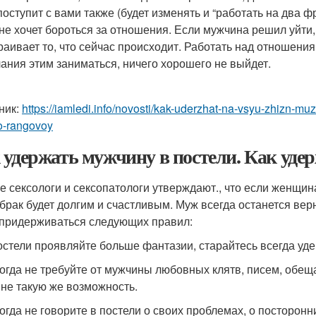
поступит с вами также (будет изменять и “работать на два фр
не хочет бороться за отношения. Если мужчина решил уйти, 
раивает то, что сейчас происходит. Работать над отношени
ания этим заниматься, ничего хорошего не выйдет.
ник:
https://iamledi.info/novosti/kak-uderzhat-na-vsyu-zhizn-
o-rangovoy
 удержать мужчину в постели. Как уде
е сексологи и сексопатологи утверждают., что если женщина 
 брак будет долгим и счастливым. Муж всегда останется ве
 придерживаться следующих правил:
постели проявляйте больше фантазии, старайтесь всегда уд
когда не требуйте от мужчины любовных клятв, писем, обещ
не такую же возможность.
когда не говорите в постели о своих проблемах, о посторонн