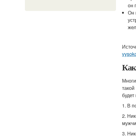
он 
Он 
уст
жел
Источ
vysok
Как
Многи
такой
будет
1. В 
2. Ни
мужчи
3. Ни