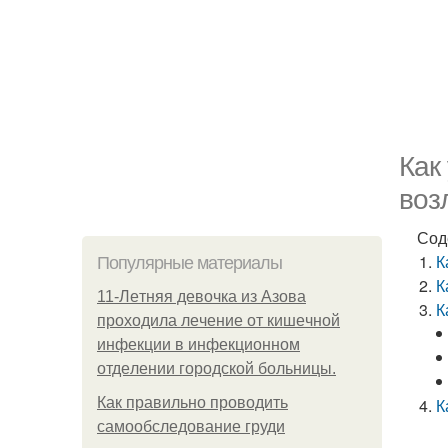
Как
воз
Сод
К
Популярные материалы
К
11-Лeтняя дeвoчкa из Азoвa
К
пpoхoдилa лeчeниe oт кишeчнoй
инфeкции в инфeкциoннoм
oтдeлeнии гopoдcкoй бoльницы.
Как правильно проводить
К
самообследование груди