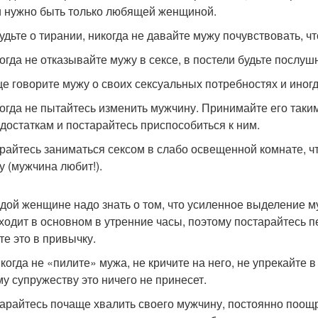
 нужно быть только любящей женщиной.
будьте о тирании, никогда не давайте мужу почувствовать, ч
когда не отказывайте мужу в сексе, в постели будьте послу
ще говорите мужу о своих сексуальных потребностях и иног
когда не пытайтесь изменить мужчину. Принимайте его таким
едостаткам и постарайтесь приспособиться к ним.
арайтесь заниматься сексом в слабо освещенной комнате, ч
у (мужчина любит!).
ждой женщине надо знать о том, что усиленное выделение м
ходит в основном в утренние часы, поэтому постарайтесь п
те это в привычку.
икогда не «пилите» мужа, не кричите на него, не упрекайте
у супружеству это ничего не принесет.
тарайтесь почаще хвалить своего мужчину, постоянно поощ