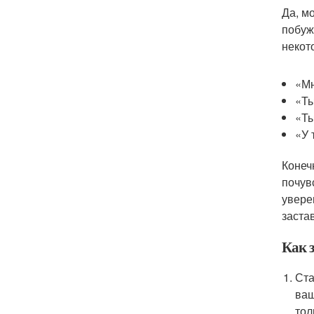
Да, м
побуж
некот
«Мн
«Ты
«Ты
«У 
Конеч
почув
увере
заста
Как з
Ста
ваш
тол