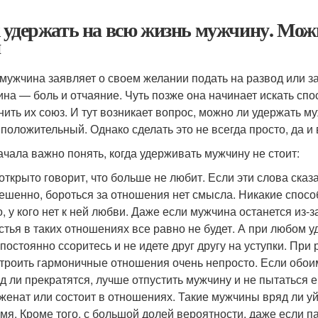
 удержать на всю жизнь мужчину. Мож
я
 мужчина заявляет о своем желании подать на развод или з
на — боль и отчаяние. Чуть позже она начинает искать спо
нить их союз. И тут возникает вопрос, можно ли удержать му
 положительный. Однако сделать это не всегда просто, да и
ачала важно понять, когда удерживать мужчину не стоит:
открыто говорит, что больше не любит. Если эти слова сказ
ешенно, бороться за отношения нет смысла. Никакие спосо
о, у кого нет к ней любви. Даже если мужчина останется из-з
стья в таких отношениях все равно не будет. А при любом у
постоянно ссоритесь и не идете друг другу на уступки. При
троить гармоничные отношения очень непросто. Если обо
д ли прекратятся, лучше отпустить мужчину и не пытаться е
женат или состоит в отношениях. Такие мужчины вряд ли уй
мя. Кроме того, с большой долей вероятности, даже если п