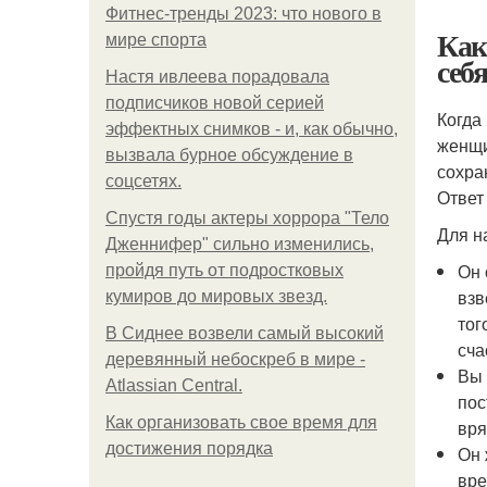
Фитнес-тренды 2023: что нового в
Как
мире спорта
себ
Настя ивлеева порадовала
подписчиков новой серией
Когда
эффектных снимков - и, как обычно,
женщи
вызвала бурное обсуждение в
сохра
соцсетях.
Ответ
Спустя годы актеры хоррора "Тело
Для н
Дженнифер" сильно изменились,
Он 
пройдя путь от подростковых
взв
кумиров до мировых звезд.
тог
В Сиднее возвели самый высокий
сча
деревянный небоскреб в мире -
Вы 
Atlassian Central.
пос
Как организовать свое время для
вря
достижения порядка
Он 
вре