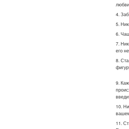
любви
4. За
5. Ни
6. Ча
7. Ни
его н
8. Ст
фигур
9. Ка
проис
введи
10. Н
вашем
11. С