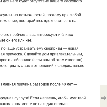
м для него будет отсутствие вашего ласкового
ексуальных возможностей, поэтому при любой
томление, постарайтесь вдохновить его на
то его проблемы вас интересуют и близко
т он его или нет.
есь почаще устраивать ему сюрпризы — новая
овая прическа. Сделайте дом привлекательным,
ос о любовнице (если вам об этом известно),
 хочет рвать с вами отношений и следовательно
. Главная причина разводов после 40 лет —
⇨
городная супруга! Если желаешь, чтобы муж твой
 каком ином месте не находил столько