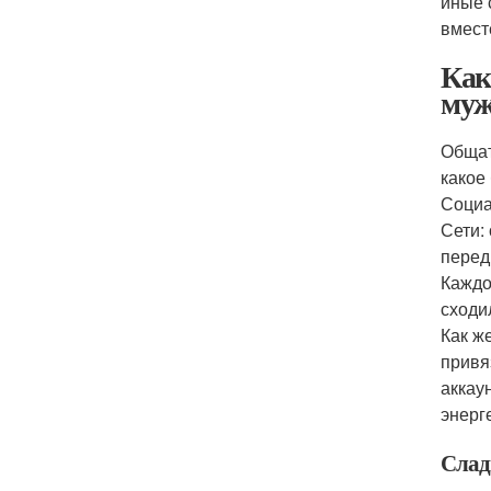
иные 
вмест
Как
муж
Общат
какое
Социа
Сети:
перед
Каждо
сходи
Как ж
привя
аккау
энерг
Слад