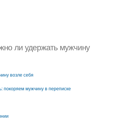
ожно ли удержать мужчину
чину возле себя
ь: покоряем мужчину в переписке
янии