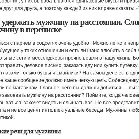
события, у них вырабатываются одинаковые вкусы и привыч
е друг для друга, а поэтому каждый из них вправе сказать: 
 удержать мужчину на расстоянии. Сл
чину в переписке
ься с парнем в соцсетях очень удобно . Можно легко и непр
 будущее у таких отношений и есть ли шанс влюбить в себя
льные сети и мессенджеры прочно вошли в нашу жизнь. Б
 отправить деловое письмо, заказать еду или купить путевку
 глазами только буквы и смайлики? На самом деле есть одн
е ваше сообщение должно иметь четкую цель. Собеседнику бу
ли по магазинам. Главное, чего вы должны добиться — вызв
е завоевать мужчину на расстоянии? Поймите, когда человек
зываться, захочет видеть и слышать вас. Не все представи
нта и не все ценят интеллектуальные беседы. Мужчины любя
етикой.
кие речи для мужчины