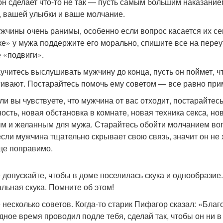
он сделает что-то не так — пусть самым большим наказание
, вашей улыбки и ваше молчание.
ужчины очень ранимы, особенно если вопрос касается их с
ке» у мужа поддержите его морально, спишите все на переу
 «подвиги».
аучитесь выслушивать мужчину до конца, пусть он поймет, ч
гивают. Постарайтесь помочь ему советом — все равно приме
сли вы чувствуете, что мужчина от вас отходит, постарайт
ость, новая обстановка в комнате, новая техника секса, н
м и желанным для мужа. Старайтесь обойти молчанием вопр
если мужчина тщательно скрывает свою связь, значит он не
ще поправимо.
е допускайте, чтобы в доме поселилась скука и однообразие
альная скука. Помните об этом!
 несколько советов. Когда-то старик Пифагор сказал: «Бла
дное время проводил подле тебя, сделай так, чтобы он ни в