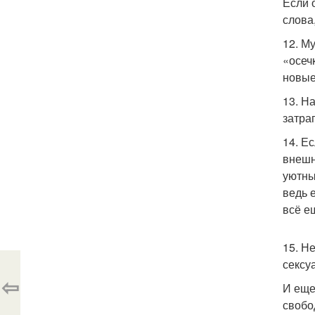
Если 
слова
12. М
«осеч
новые
13. Н
затра
14. Е
внешн
уютны
ведь 
всё е
15. Н
сексу
⇦
И еще
свобо