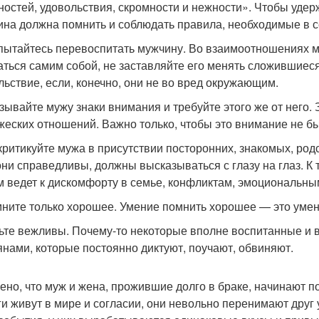
ностей, удовольствия, скромности и нежности». Чтобы удер
на должна помнить и соблюдать правила, необходимые в с
 пытайтесь перевоспитать мужчину. Во взаимоотношениях 
аться самим собой, не заставляйте его менять сложившиес
льствие, если, конечно, они не во вред окружающим.
азывайте мужу знаки внимания и требуйте этого же от него.
жеских отношений. Важно только, чтобы это внимание не б
 критикуйте мужа в присутствии посторонних, знакомых, род
они справедливы, должны высказываться с глазу на глаз. К 
м ведет к дискомфорту в семье, конфликтам, эмоциональны
мните только хорошее. Умение помнить хорошее — это умен
дьте вежливы. Почему-то некоторые вполне воспитанные и 
янами, которые постоянно диктуют, поучают, обвиняют.
ено, что муж и жена, прожившие долго в браке, начинают по
ги живут в мире и согласии, они невольно перенимают друг 