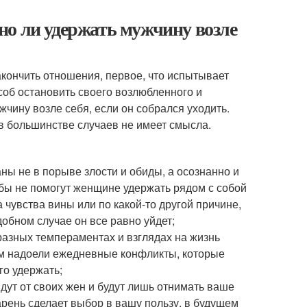
но ли удержать мужчину возле
акончить отношения, первое, что испытывает
соб остановить своего возлюбленного и
жчину возле себя, если он собрался уходить.
 в большинстве случаев не имеет смысла.
аны не в порыве злости и обиды, а осознанно и
бы не помогут женщине удержать рядом с собой
а чувства вины или по какой-то другой причине,
добном случае он все равно уйдет;
 разных темпераментах и взглядах на жизнь
им надоели ежедневные конфликты, которые
го удержать;
дут от своих жен и будут лишь отнимать ваше
арень сделает выбор в вашу пользу, в будущем