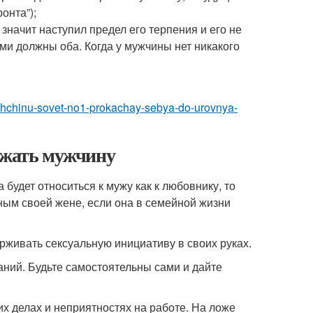
онта”);
значит наступил предел его терпения и его не
ями должны оба. Когда у мужчины нет никакого
muzhchinu-sovet-no1-prokachay-sebya-do-urovnya-
ржать мужчину
будет относиться к мужу как к любовнику, то
рным своей жене, если она в семейной жизни
ерживать сексуальную инициативу в своих руках.
аний. Будьте самостоятельны сами и дайте
их делах и неприятностях на работе. На ложе