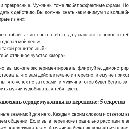
ои прекрасные. Мужчины тоже любят эффектные фразы. Но 
дать к действию. Вы должны знать как минимум 12 волшебн
орые из них:
е с тобой так интересно. Я всегда узнаю что-то новое от те
 сделал мой день»
 такой решительный»
тебя отличное чувство юмора»
но, вы можете экспериментировать: флиртуйте, демонстрир
ствовать, что вам действительно интересно, и ему не прихо
ны, что успех не за горами, и мужчина готов будет бегать з
вить мужчину добиваться тебя, здесь.
авоевать сердце мужчины по переписке: 5 секретов
ньте значимой для него. Каждым своим словом и ответом вы
ем общении. Если вы в переписке правильно расставите а
ько поддерживать это. А мужчина будет вкладываться в вас