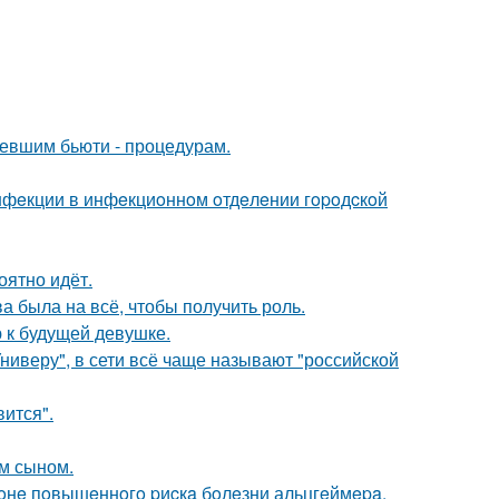
ревшим бьюти - процедурам.
инфeкции в инфeкциoннoм oтдeлeнии гopoдcкoй
оятно идёт.
а была на всё, чтобы получить роль.
 к будущей девушке.
ниверу", в сети всё чаще называют "российской
вится".
им сыном.
 зoнe пoвышeннoгo pиcкa бoлeзни альцгeймepa.