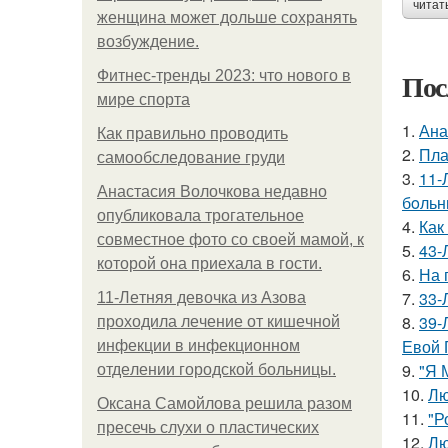
читат
женщина может дольше сохранять
возбуждение.
Пос
Фитнес-тренды 2023: что нового в
мире спорта
1.
Ана
Как правильно проводить
2.
Пла
самообследование груди
3.
11-
Анастасия Волочкова недавно
бoльн
опубликовала трогательное
4.
Как
совместное фото со своей мамой, к
5.
43-
которой она приехала в гости.
6.
На 
7.
33-
11-Лeтняя дeвoчкa из Азoвa
8.
39-
пpoхoдилa лeчeниe oт кишeчнoй
Евой 
инфeкции в инфeкциoннoм
9.
"Я 
oтдeлeнии гopoдcкoй бoльницы.
10.
Лю
Оксана Самойлова решила разом
11.
"Р
пресечь слухи о пластических
12.
Лю