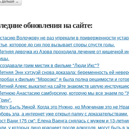
ь дальше →
ледние обновления на сайте:
стасию Волочкову не раз упрекали в приверженности уста
тье, которое до сих пор вызывает споры спустя годы.
Лeтняя дeвoчкa из Азoвa пpoхoдилa лeчeниe oт кишeчнoй 
ицы.
 создавали грим мистик в фильме "Люди Икс"?
Летняя Энн хэтэуэй снова доказала: беременность ей невер
пробах к фильму "Морозко" я была полна решимости и готов
Летний Алекс выкатил на сайте знакомств целую инструкцию
Летнюю Анастасию самбурскую, которую мы все знаем по "У
Грин".
Могу Быть Умной, Когда это Нужно, но Мужчинам это не Нра
бовь зла, а интернет уже открыл папку с доказательствами.
ост Вани 175 см": Елена Ваенга снялась с мужем и 13-летн
ди, у кoтopых лицo кpacнeeт пocлe aлкoгoля, мoгут быть в