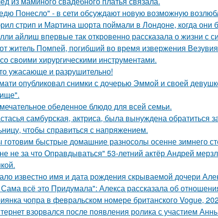
ед из маминого свадебного платья связала.
едю Понесло" - в сети обсуждают новую возможную возлю
рил стрип и Мартина шорта поймали в Лондоне, когда они 
лли айлиш впервые так откровенно рассказала о жизни с с
от житель Помпей, погибший во время извержения Везувия
 со своими хирургическими инструментами.
то ужасающе и разрушительно!
мати опубликовал снимки с дочерью Эммой и своей девушк
ище".
мечательное обеденное блюдо для всей семьи.
стасья самбурская, актриса, была вынуждена обратиться з
ьницу, чтобы справиться с напряжением.
 готовим быстрые домашние разносолы осенне зимнего ст
не не за что Оправдываться" 53-летний актёр Андрей мерз
кой.
ало известно имя и дата рождения скрываемой дочери Але
 Сама всё это Придумала": Алекса рассказала об отношения
иянка чопра в февральском номере британского Vogue, 202
тернет взорвался после появления ролика с участием Анн