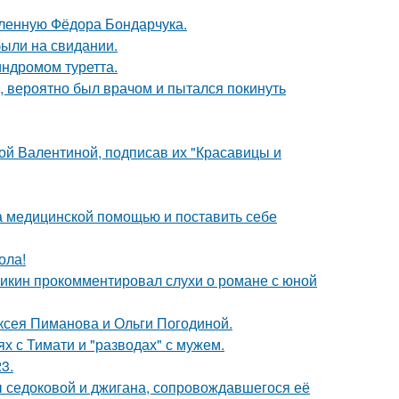
бленную Фёдора Бондарчука.
были на свидании.
индромом туретта.
, вероятно был врачом и пытался покинуть
ой Валентиной, подписав их "Красавицы и
а медицинской помощью и поставить себе
ола!
ликин прокомментировал слухи о романе с юной
ксея Пиманова и Ольги Погодиной.
х с Тимати и "разводах" с мужем.
3.
ы седоковой и джигана, сопровождавшегося её