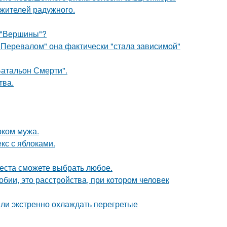
 жителей радужного.
 "Вершины"?
 Перевалом" она фактически "стала зависимой"
атальон Смерти".
тва.
рком мужа.
кс с яблоками.
места сможете выбрать любое.
бии, это расстройства, при котором человек
али экстренно охлаждать перегретые