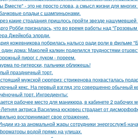
ы Вместе" - это не просто слова, а смысл жизни для многих
бачковые оладьи с шампиньонами.
рез какие страдания пришлось пройти звезде нашумевшей
рго Робби призналась, что во время работы над "Грозовым
тера Джейкоба элорди.
рия кожевникова побрилась налысо ради роли в фильме "Б
 один дома: Маколей калкин поделился трудностями отцовс
орожный пирог с луком - пореем.
урма по-питерски, пальчики оближешь!
лый праздничный торт.
стоящий мужской сюрприз: стриженова похвасталась пода
лочный кекс. На первый взгляд это совершенно обычный ке
чёночный торт. Ингредиенты:
ается рабочее место для маникюра, в кабинете 2 рабочих 
-Летняя актриса Василина юсковец страдает от дисморфофо
вильно воспринимает свое отражение.
Индии из-за аномальной жары сотрудники энергослужб нач
форматоры водой прямо на улицах.