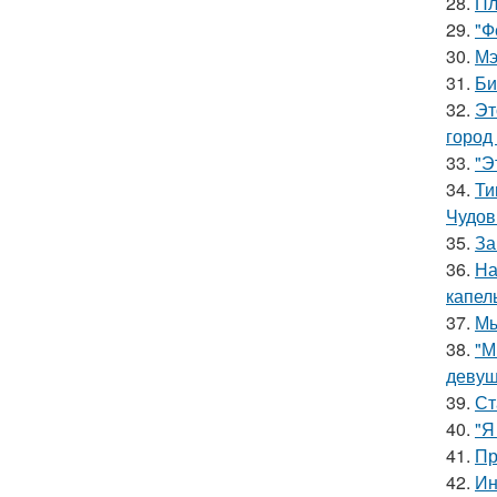
28.
Пл
29.
"Ф
30.
Мэ
31.
Би
32.
Эт
город
33.
"Э
34.
Ти
Чудов
35.
За
36.
На
капел
37.
Мы
38.
"М
девуш
39.
Ст
40.
"Я
41.
Пр
42.
Ин