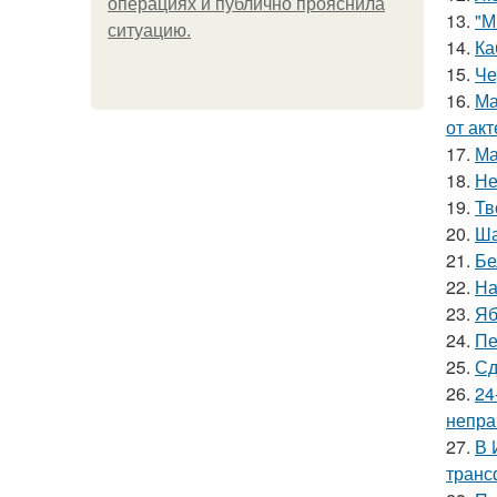
операциях и публично прояснила
13.
"М
ситуацию.
14.
Ка
15.
Че
16.
Ма
от ак
17.
Ма
18.
Не
19.
Тв
20.
Ша
21.
Бе
22.
На
23.
Яб
24.
Пе
25.
Сд
26.
24
непра
27.
В 
транс