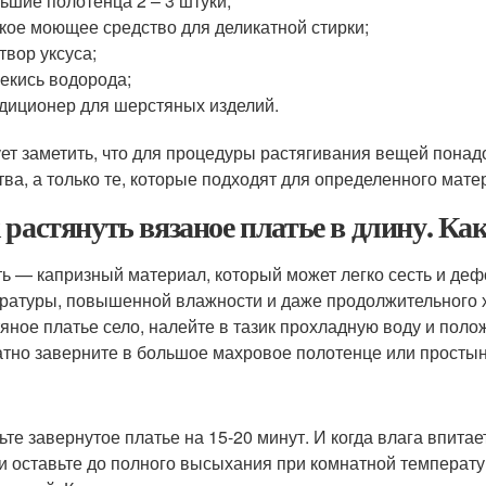
ьшие полотенца 2 – 3 штуки;
кое моющее средство для деликатной стирки;
твор уксуса;
екись водорода;
диционер для шерстяных изделий.
ет заметить, что для процедуры растягивания вещей пона
тва, а только те, которые подходят для определенного мате
 растянуть вязаное платье в длину. Ка
ь — капризный материал, который может легко сесть и деф
ратуры, повышенной влажности и даже продолжительного х
яное платье село, налейте в тазик прохладную воду и поло
атно заверните в большое махровое полотенце или просты
ьте завернутое платье на 15-20 минут. И когда влага впитае
 и оставьте до полного высыхания при комнатной температ