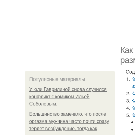
Как
раз
Сод
К
Популярные материалы
и
У юли Гаврилиной снова случился
К
конфликт с комиком Ильей
К
Соболевым.
К
Большинство замечало, что после
К
оргазма мужчина часто почти сразу
теряет возбуждение, тогда как