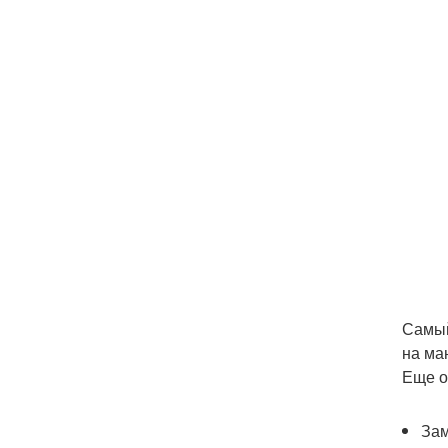
Самый
на ма
Еще о
Зам