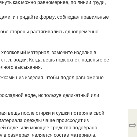
януть как можно равномернее, по линии груди,
цами, и придайте форму, соблюдая правильные
ы обе стороны растягивались одновременно.
 хлопковый материал, замочите изделие в
2 ст. л. водки. Когда вещь подсохнет, наденьте ее
полного высыхания.
тежками низ изделия, чтобы подол равномерно
прохладной воде, используя деликатный или
мая вещь после стирки и сушки потеряла свой
материала одежды чаще происходит из
⇨
чей воде, или моющее средство подобрано
я в размерах, является состав материала.