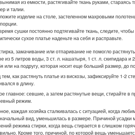
вынимая из емкости, растягивайте ткань руками, стараясь т
ер и талии.
ложите изделие на столе, застеленном махровыми полотен
порции.
время сушки постоянно подтягивайте ткань, следите, чтоб
ктически сухое платье наденьте на себя и расправьте.
стирка, замачивание или отпаривание не помогло растянуть
е из 5 литров воды, 3 ст. л. нашатыря, 1 ст. л. скипидара и 
бя или на подругу, которая носит еще больший размер, до 
 тем, как растянуть платье из вискозы, зафиксируйте 1-2 с
ивался в длину.
ое главное: севшие, а затем растянутые вещи, стирайте в 
евный режим.
ное, каждая хозяйка сталкивалась с ситуацией, когда люби
начальный вид, уменьшилась в размере. Причиной усадки 
ений режима стирки, когда вещь стирается в слишком горя
вильно. Кроме того, причиной, по которой вещь уменьшаетс