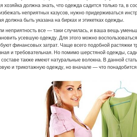
я хозяйка должна знать, что одежда садится только та, в с
 избежать неприятных казусов, нужно придерживаться инст
ая должна быть указана на бирках и этикетках одежды.
ли неприятность все — таки случилась, и ваша вещь умень
ановить усевшую одежду. Для этого можно воспользоватьс
ебуют финансовых затрат. Чаще всего подобной растяжки т
зная и требовательная. Но помимо шерстяной одежды, садитс
 составе также имеют натуральные волокна. В данной стать
овую и трикотажную одежду, но вначале — что понадобится