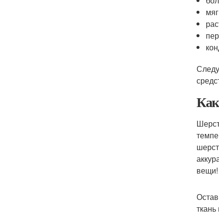
бол
мяг
рас
пер
кон
Следу
средс
Как
Шерст
темпе
шерст
аккур
вещи!
Остав
ткань