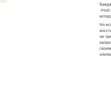
Кажда
.Чтоб
котор
Но ес
восст
не тр
капри
своем
хлопк