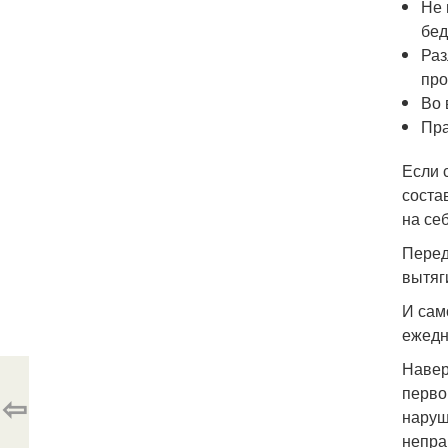
Не 
бед
Раз
про
Во 
Пра
Если 
состав
на се
Перед
вытяг
И сам
ежедн
Навер
перво
⇦
наруш
непра