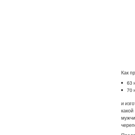
Как п
63 
70 
и изг
какой
мужчи
череп