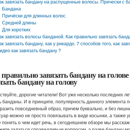
ак завязать бандану на распущенные волосы. Прически с б
Бандана
Причёски для длинных волос
Средней длины
Для коротких
ак завязать волосы банданой. Как правильно завязать банд
ак завязать бандану, как у рикардо. 7 способов того, как за
идео как завязать бандану ?
 правильно завязать бандану на голове
язать бандану на голову
ствуйте, дорогие читатели! Вот уже несколько последних л
ь банданы. И в принципе, популярность данного элемента п
разить повседневный образ, причем буквально, и без лишни
суар можно не просто повязывать в виде косынки, а также 
 понять о чем идет речь, в сегодняшнем обзоре мы расскаже
жете задаться справедливым вопросом, а разве бандану мо