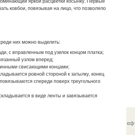
апоминающий яркой расцветки косынку. Первые
ать ковбои, повязывая на лицо, что позволяло
реди них можно выделить:
ади, с вправленным под узелок концом платка;
вязанный узлом вперед;
длинными свисающими концами;
кладывается ровной стороной к затылку, конец
 повязываются спереди поверх треугольного
 складывается в виде ленты и завязывается
⇨