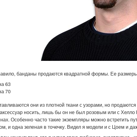
равило, банданы продаются квадратной формы. Ее размеры
на 63
на 70
отавливаются они из плотной ткани с узорами, но продаются
 аксессуар носить, лишь бы он не был розовым или с Хелло К
нах. Особенно часто такие экземпляры можно встретить пут
ом, и одна зеленая в точечку. Видел я модели и с Цоем и даж