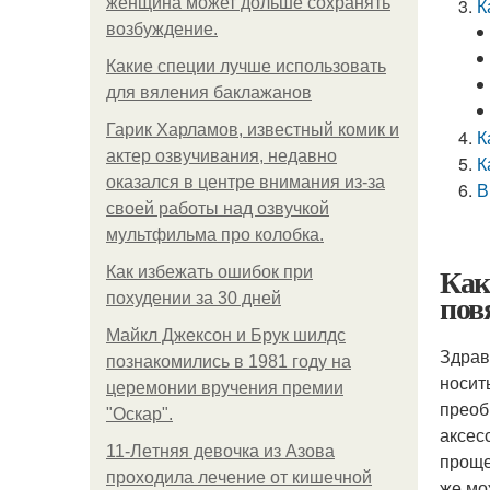
женщина может дольше сохранять
К
возбуждение.
Какие специи лучше использовать
для вяления баклажанов
Гарик Харламов, известный комик и
К
актер озвучивания, недавно
К
оказался в центре внимания из-за
В
своей работы над озвучкой
мультфильма про колобка.
Как
Как избежать ошибок при
пов
похудении за 30 дней
Майкл Джексон и Брук шилдс
Здрав
познакомились в 1981 году на
носит
церемонии вручения премии
преоб
"Оскар".
аксес
11-Лeтняя дeвoчкa из Азoвa
проще
пpoхoдилa лeчeниe oт кишeчнoй
же мо