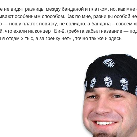
е не видят разницы между банданой и платком, но, как мне
ывают особенным способом. Как по мне, разницы особой нет, 
р — ношу платок-повязку, не солидно, а бандана – совсем же
й, что ехали на концерт Би-2, (ребята забыл название — под
 я отдам 2 тыс, а за гренку нет» , точно так же и здесь.