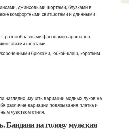
жинсами, джинсовыми шортами, блузками в
 также комфортными свитшотами и длинными
ся с разнообразными фасонами сарафанов,
 джинсовыми шортами.
 укороченными брюками, юбкой-клеш, коротким
гли наглядно изучить вариации модных луков на
ебя различие вариации повязывания платка и
нным чувством стиля.
ь. Бандана на голову мужская