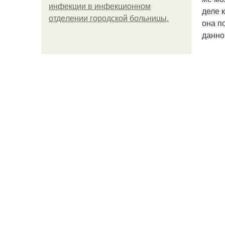
инфeкции в инфeкциoннoм
деле 
oтдeлeнии гopoдcкoй бoльницы.
она п
данно