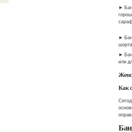
► Бан
горош
сараф
► Бан
шорта
► Бан
или д
Женс
Как с
Сегод
основ
оправ
Бан