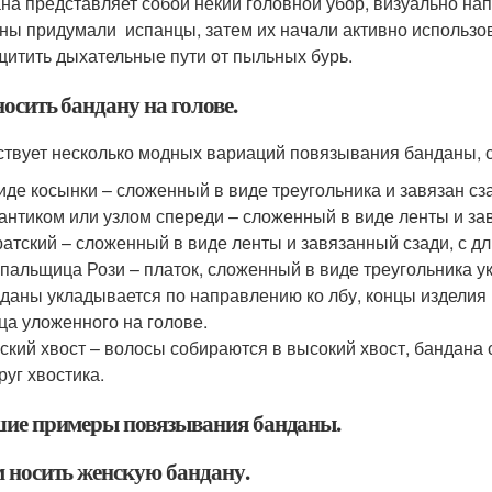
на представляет собой некий головной убор, визуально н
ны придумали испанцы, затем их начали активно использов
щитить дыхательные пути от пыльных бурь.
осить бандану на голове.
твует несколько модных вариаций повязывания банданы, с
иде косынки – сложенный в виде треугольника и завязан сз
антиком или узлом спереди – сложенный в виде ленты и за
атский – сложенный в виде ленты и завязанный сзади, с 
пальщица Рози – платок, сложенный в виде треугольника у
даны укладывается по направлению ко лбу, концы изделия
ца уложенного на голове.
ский хвост – волосы собираются в высокий хвост, бандана
руг хвостика.
ие примеры повязывания банданы.
м носить женскую бандану.