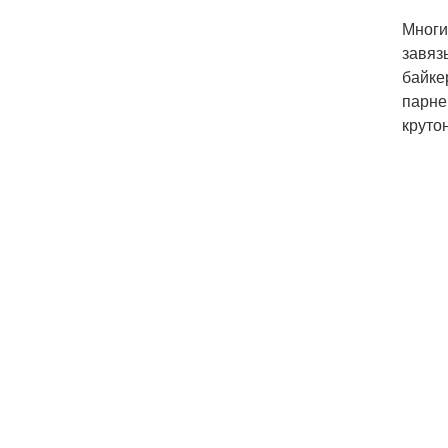
Многи
завяз
байке
парне
крутон