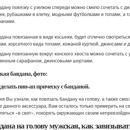
дану повязку с узелком спереди можно смело сочетать с д
ек, рубашками в клетку, модными футболками и топами, а
анами.
дана повязанная в виде косынки, будет отлично смотреть
ми, корсетного вида топами, кожаной курткой, джинсами и
дану повязанную вокруг конского хвоста можно сочетать с
линным сарафаном, джинсовыми шортами.
кая бандана, фото:
делать пин-ап прическу с банданой.
ня Вы узнали, как повязать бандану на голову, а также смо
е данного аксессуара, Вам осталось только примерить на с
ляться «в свет», покорять окружающих своим непревзойде
дана на голову мужская, как завязыват