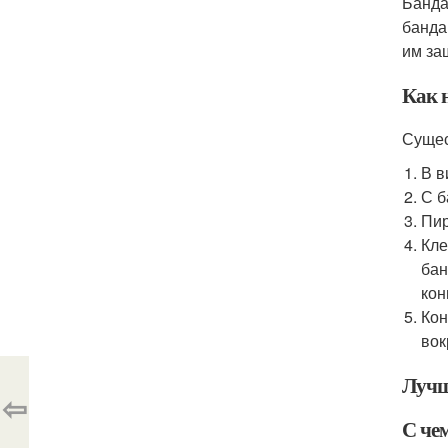
Банда
банда
им за
Как н
Сущес
В в
С б
Пир
Кле
бан
кон
Кон
вок
Лучш
⇦
С че