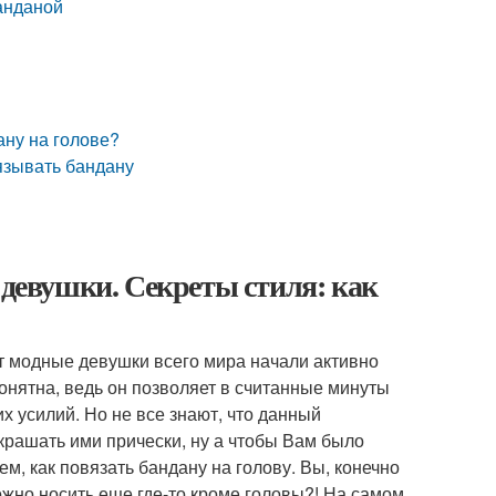
анданой
ану на голове?
вязывать бандану
 девушки. Секреты стиля: как
ет модные девушки всего мира начали активно
онятна, ведь он позволяет в считанные минуты
х усилий. Но не все знают, что данный
украшать ими прически, ну а чтобы Вам было
м, как повязать бандану на голову. Вы, конечно
жно носить еще где-то кроме головы?! На самом