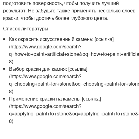
подготовить поверхность, чтобы получить лучший
результат. Не забудьте также применять несколько слоев
краски, чтобы достичь более глубокого цвета.
Список литературы:
Как окрасить искусственный камень: [ссылка]
(https://www.google.com/search?
q=how+to+paint+artificial+stone&oq=how+to+paint+artifi
8)
Выбор краски для камня: [ссылка]
(https://www.google.com/search?
q=choosing+paint+for+stone&oq=choosing+paint+for+sto
8)
Применение краски на камень: [ссылка]
(https://www.google.com/search?
q=applying+paint+to+stone&oq=applying+paint+to+stone
8)