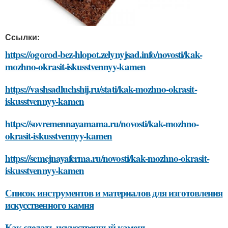
Ссылки:
https://ogorod-bez-hlopot.zelynyjsad.info/novosti/kak-
mozhno-okrasit-iskusstvennyy-kamen
https://vashsadluchshij.ru/stati/kak-mozhno-okrasit-
iskusstvennyy-kamen
https://sovremennayamama.ru/novosti/kak-mozhno-
okrasit-iskusstvennyy-kamen
https://semejnayaferma.ru/novosti/kak-mozhno-okrasit-
iskusstvennyy-kamen
Список инструментов и материалов для изготовления
искусственного камня
Как сделать искусственный камень