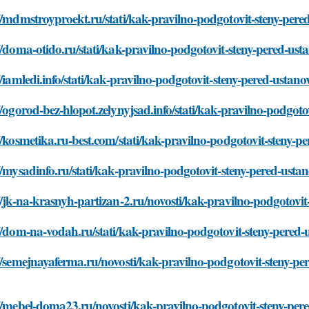
//mdmstroyproekt.ru/stati/kak-pravilno-podgotovit-steny-pere
//doma-otido.ru/stati/kak-pravilno-podgotovit-steny-pered-us
//iamledi.info/stati/kak-pravilno-podgotovit-steny-pered-ustan
//ogorod-bez-hlopot.zelynyjsad.info/stati/kak-pravilno-podgot
//kosmetika.ru-best.com/stati/kak-pravilno-podgotovit-steny-
//mysadinfo.ru/stati/kak-pravilno-podgotovit-steny-pered-usta
//jk-na-krasnyh-partizan-2.ru/novosti/kak-pravilno-podgotovi
//dom-na-vodah.ru/stati/kak-pravilno-podgotovit-steny-pered
//semejnayaferma.ru/novosti/kak-pravilno-podgotovit-steny-p
//mebel-doma23.ru/novosti/kak-pravilno-podgotovit-steny-per