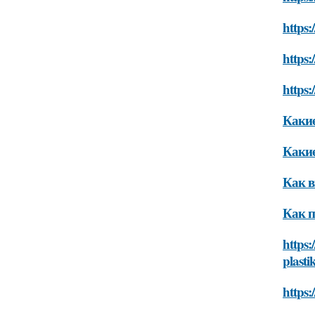
https:
https:
https:
Какие
Какие
Как в
Как п
https:
plasti
https: