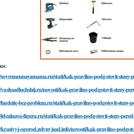
ки:
//sovremennayamama.ru/stati/kak-pravilno-podgotovit-steny-
//vashsadluchshij.ru/novosti/kak-pravilno-podgotovit-steny-p
//hudeite-bez-problem.ru/stati/kak-pravilno-podgotovit-steny
//idealnaya-figura.ru/stati/kak-pravilno-podgotovit-steny-per
//krasivyj-ogorod.zelynyjsad.info/novosti/kak-pravilno-podgot