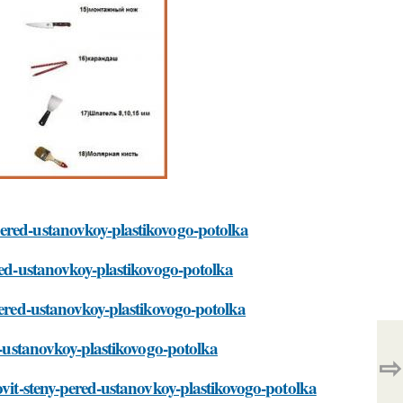
pered-ustanovkoy-plastikovogo-potolka
ered-ustanovkoy-plastikovogo-potolka
-pered-ustanovkoy-plastikovogo-potolka
ed-ustanovkoy-plastikovogo-potolka
⇨
ovit-steny-pered-ustanovkoy-plastikovogo-potolka