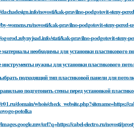
//dachadesign.info/novosti/kak-pravilno-podgotovit-steny-per
//by-womens.ru/novosti/kak-pravilno-podgotovit-steny-pered-
//ogorod.zelynyjsad.info/stati/kak-pravilno-podgotovit-steny-
 материалы необходимы для установки пластикового п
 инструменты нужны для установки пластикового пото
ыбрать подходящий тип пластиковой панели для потол
равильно подготовить стены перед установкой пластико
//r01.ru/domain/whois/check_website.php?sitename=https://cabe
kovogo-potolka
//images.google.mw/url?q=https://cabel-electro.ru/novosti/pro