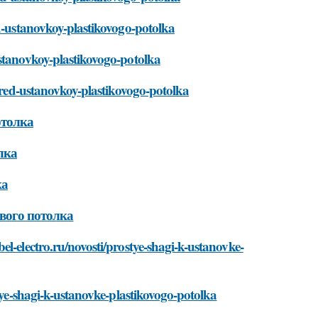
ed-ustanovkoy-plastikovogo-potolka
ustanovkoy-plastikovogo-potolka
pered-ustanovkoy-plastikovogo-potolka
отолка
лка
ка
вого потолка
l-electro.ru/novosti/prostye-shagi-k-ustanovke-
stye-shagi-k-ustanovke-plastikovogo-potolka