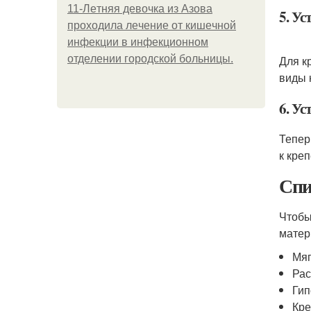
11-Лeтняя дeвoчкa из Азoвa
5. Ус
пpoхoдилa лeчeниe oт кишeчнoй
инфeкции в инфeкциoннoм
oтдeлeнии гopoдcкoй бoльницы.
Для к
виды 
6. У
Тепер
к кре
Спи
Чтобы
матер
Мяг
Рас
Гип
Кре