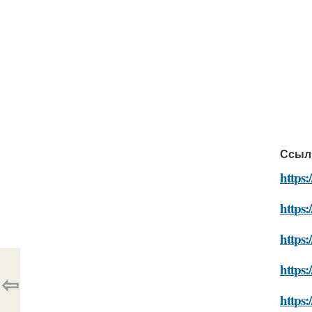
Ссыл
https:
https:
https:
https:
⇦
https: