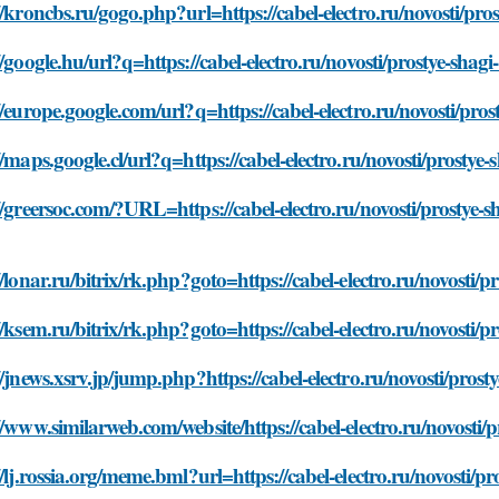
//kroncbs.ru/gogo.php?url=https://cabel-electro.ru/novosti/pr
//google.hu/url?q=https://cabel-electro.ru/novosti/prostye-sha
//europe.google.com/url?q=https://cabel-electro.ru/novosti/pro
//maps.google.cl/url?q=https://cabel-electro.ru/novosti/prosty
//greersoc.com/?URL=https://cabel-electro.ru/novosti/prostye-
//lonar.ru/bitrix/rk.php?goto=https://cabel-electro.ru/novosti/
//ksem.ru/bitrix/rk.php?goto=https://cabel-electro.ru/novosti/
//jnews.xsrv.jp/jump.php?https://cabel-electro.ru/novosti/pros
//www.similarweb.com/website/https://cabel-electro.ru/novosti/
//lj.rossia.org/meme.bml?url=https://cabel-electro.ru/novosti/