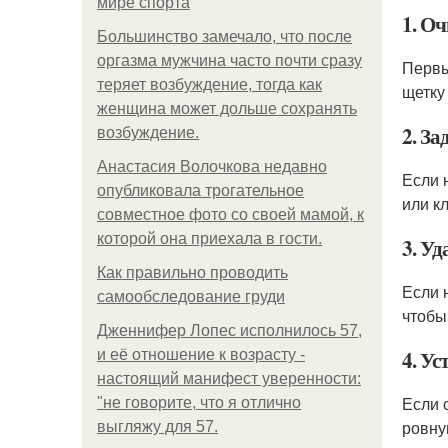
мире спорта
1. Оч
Большинство замечало, что после
оргазма мужчина часто почти сразу
Первы
теряет возбуждение, тогда как
щетку 
женщина может дольше сохранять
2. За
возбуждение.
Анастасия Волочкова недавно
Если 
опубликовала трогательное
или к
совместное фото со своей мамой, к
которой она приехала в гости.
3. У
Как правильно проводить
Если 
самообследование груди
чтобы
Дженнифер Лопес исполнилось 57,
4. У
и её отношение к возрасту -
настоящий манифест уверенности:
Если 
"не говорите, что я отлично
ровну
выгляжу для 57.