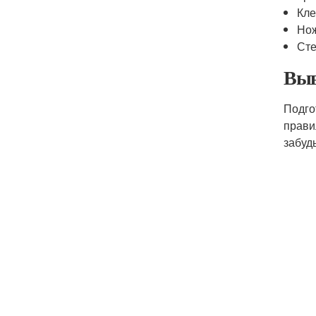
Кле
Нож
Сте
Выв
Подго
прави
забуд