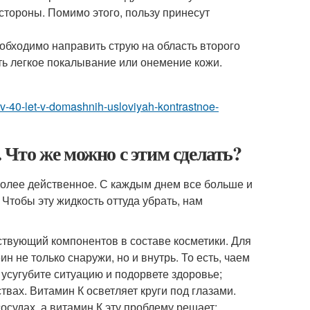
стороны. Помимо этого, пользу принесут
обходимо направить струю на область второго
ть легкое покалывание или онемение кожи.
a-v-40-let-v-domashnih-usloviyah-kontrastnoe-
. Что же можно с этим сделать?
более действенное. С каждым днем все больше и
 Чтобы эту жидкость оттуда убрать, нам
йствующий компонентов в составе косметики. Для
 не только снаружи, но и внутрь. То есть, чаем
о усугубите ситуацию и подорвете здоровье;
ствах. Витамин К осветляет круги под глазами.
осудах, а витамин К эту проблему решает;