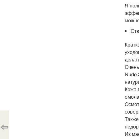
Я пол
эффек
можно
Отв
Кратк
уходо
делат
Очень
Nude 
натур
Кожа 
омола
Осмот
совер
Также
⇦
недор
Из ма