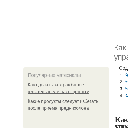
Как
упр
Сод
К
Популярные материалы
У
Как сделать завтрак более
У
питательным и насыщенным
К
Какие продукты следует избегать
после приема преднизолона
Как
упр