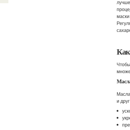
лучше
проце
маски
Регул
сахар
Как
Чтобы
множе
Масл
Масла
и дру
уск
укр
пре