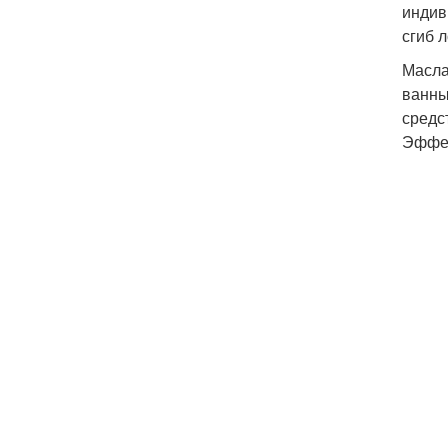
индив
сгиб 
Масла
ванны
средс
Эффек