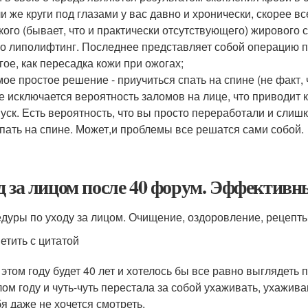
и же круги под глазами у вас давно и хронически, скорее в
кого (бывает, что и практически отсутствующего) жирового 
о липолифтинг. Последнее представляет собой операцию по
гое, как пересадка кожи при ожогах;
ое простое решение - приучиться спать на спине (не факт, ч
е исключается вероятность заломов на лице, что приводит
уск. Есть вероятность, что вы просто переработали и слишк
пать на спине. Может,и проблемы все решатся сами собой.
д за лицом после 40 форум. Эффективный
дуры по уходу за лицом. Очищение, оздоровление, рецепт
етить с цитатой
 этом году будет 40 лет и хотелось бы все равно выглядеть 
ом году и чуть-чуть перестала за собой ухаживать, ухаживаю
бя даже не хочется смотреть.