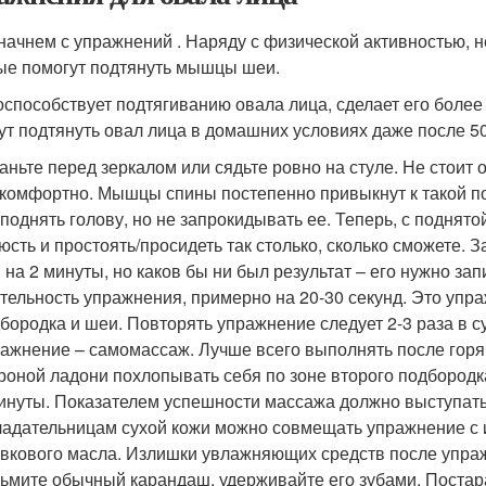
 начнем с упражнений . Наряду с физической активностью,
ые помогут подтянуть мышцы шеи.
оспособствует подтягиванию овала лица, сделает его боле
ут подтянуть овал лица в домашних условиях даже после 5
аньте перед зеркалом или сядьте ровно на стуле. Не стоит 
комфортно. Мышцы спины постепенно привыкнут к такой поз
поднять голову, но не запрокидывать ее. Теперь, с поднят
юсть и простоять/просидеть так столько, сколько сможете. 
 на 2 минуты, но каков бы ни был результат – его нужно з
тельность упражнения, примерно на 20-30 секунд. Это уп
бородка и шеи. Повторять упражнение следует 2-3 раза в су
ажнение – самомассаж. Лучше всего выполнять после гор
роной ладони похлопывать себя по зоне второго подбородк
инуты. Показателем успешности массажа должно выступать 
адательницам сухой кожи можно совмещать упражнение с
вкового масла. Излишки увлажняющих средств после упраж
ьмите обычный карандаш, удерживайте его зубами. Постара