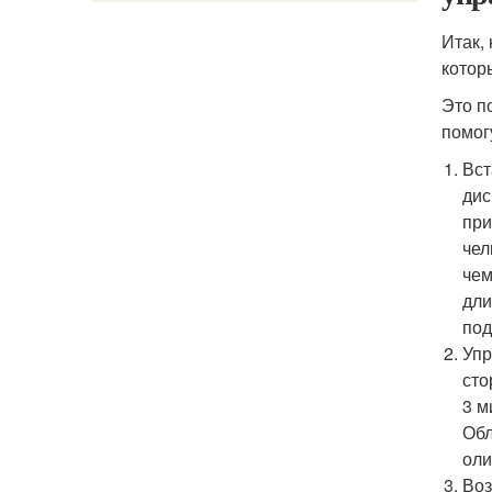
Итак,
котор
Это п
помог
Вст
дис
при
чел
чем
дли
под
Упр
сто
3 м
Обл
оли
Воз