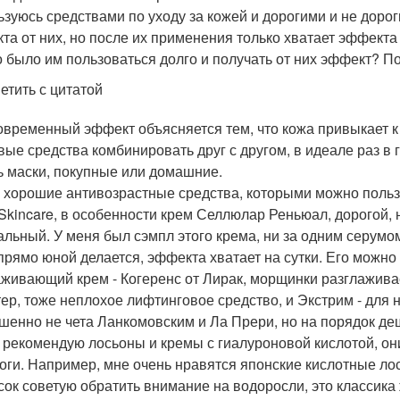
ьзуюсь средствами по уходу за кожей и дорогими и не дорог
та от них, но после их применения только хватает эффекта 
 было им пользоваться долго и получать от них эффект? По
етить с цитатой
овременный эффект объясняется тем, что кожа привыкает к
вые средства комбинировать друг с другом, в идеале раз в 
ь маски, покупные или домашние.
 хорошие антивозрастные средства, которыми можно пользо
Skincare, в особенности крем Селлюлар Реньюал, дорогой,
альный. У меня был сэмпл этого крема, ни за одним серумом
прямо юной делается, эффекта хватает на сутки. Его можно
живающий крем - Когеренс от Лирак, морщинки разглаживае
ер, тоже неплохое лифтинговое средство, и Экстрим - для но
шенно не чета Ланкомовским и Ла Прери, но на порядок де
 рекомендую лосьоны и кремы с гиалуроновой кислотой, о
оги. Например, мне очень нравятся японские кислотные ло
сок советую обратить внимание на водоросли, это классика