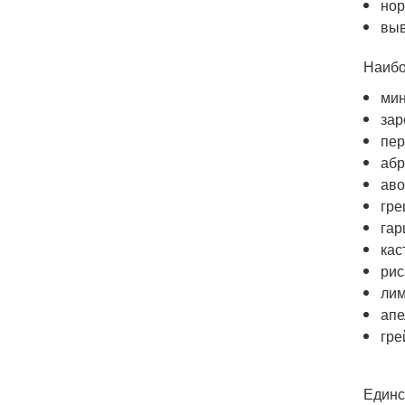
нор
выв
Наибо
мин
за
пер
абр
аво
гре
гар
кас
рис
лим
апе
гре
Единс