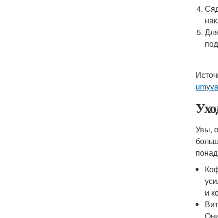
Сяд
нак
Для
под
Источ
umyva
Ухо
Увы, 
больш
понад
Коф
уси
и к
Вит
Они