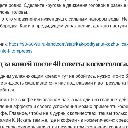
ьте ровно. Сделайте круговые движения головой в разные 
лоны головы.
 этого упражнения нужен душ с сильным напором воды. Не
бородка. Как и в предыдущем упражнении, должно наступи
ник:
https://90-60-90.ru-land.com/stati/kak-podtyanut-kozhu-lic
nie-i-kompressy
д за кожей после 40 советы косметолога
одним увлажняющим кремом тут не обойтись, нужно что-то 
е жидкость скапливается у нас под глазами и вот результат!
обятся:
еин. Не в кофе или зеленом чае, а как один из главных де
ления эффекта и своего успокоения можно применять кофеин
офе. Главное, чтобы не в дурных количествах, так вы тольк
амин К. Искать там же, где и кофеин - в косметических сред
 в свою очередь являются результатом скопления крови в с