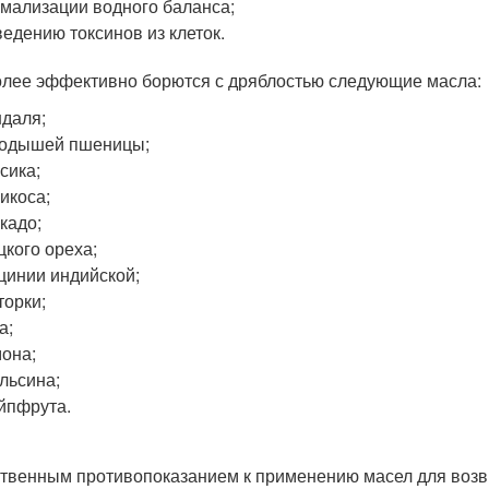
мализации водного баланса;
едению токсинов из клеток.
лее эффективно борются с дряблостью следующие масла:
даля;
родышей пшеницы;
сика;
икоса;
кадо;
цкого ореха;
цинии индийской;
торки;
а;
она;
льсина;
йпфрута.
твенным противопоказанием к применению масел для возв