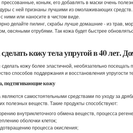
 прессованные, коньяк, его добавлять в маски очень полезн
дуры с ней признаны лучшими из омолаживающих средств. 
 с ними или наносите в чистом виде.
ярно делайте пилинг, скрабы лучше домашние - из трав, мо
ом, овсяными отрубями. Так кожа будет быстрее обновлятьс
 сделать кожу тела упругой в 40 лет. Д
 сделать кожу более эластичной, необязательно посещать 
ство способов поддержания и восстановления упругости т
а, подтягивающие кожу
 являются самостоятельными средствами по уходу за дряб
гих полезных веществ. Такие продукты способствуют:
орению внутриклеточного обмена веществ, процесса регене
еплению оболочки клеток;
дотвращению процесса окисления;