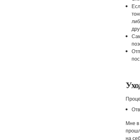
Есл
тон
либ
дру
Сам
поз
Отп
пос
Ухо
Проце
Отв
Мне в
прошл
на се