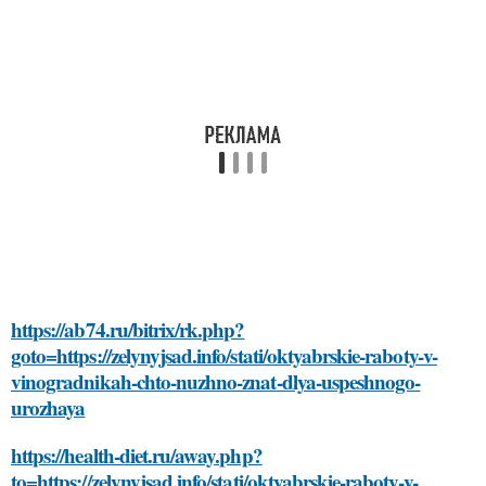
https://ab74.ru/bitrix/rk.php?
goto=https://zelynyjsad.info/stati/oktyabrskie-raboty-v-
vinogradnikah-chto-nuzhno-znat-dlya-uspeshnogo-
urozhaya
https://health-diet.ru/away.php?
to=https://zelynyjsad.info/stati/oktyabrskie-raboty-v-