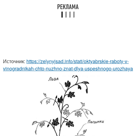
Источник:
https://zelynyjsad.info/stati/oktyabrskie-raboty-v-
vinogradnikah-chto-nuzhno-znat-dlya-uspeshnogo-urozhaya