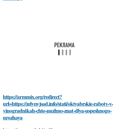
https://armmix.org/redirect?
url=https://zelynyjsad.info/stati/oktyabrskie-raboty-v-
vinogradnikah-chto-nuzhno-znat-dlya-uspeshnogo-
urozhaya