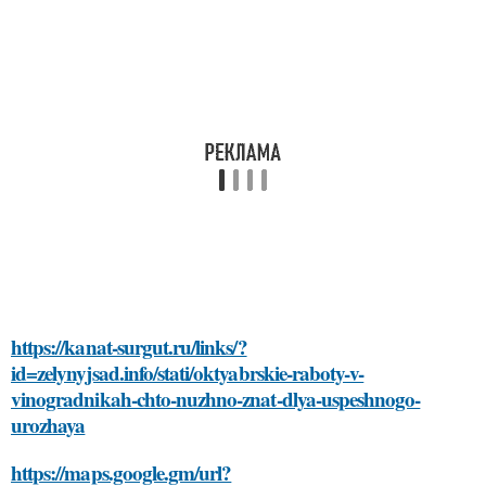
https://kanat-surgut.ru/links/?
id=zelynyjsad.info/stati/oktyabrskie-raboty-v-
vinogradnikah-chto-nuzhno-znat-dlya-uspeshnogo-
urozhaya
https://maps.google.gm/url?