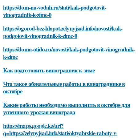
https://dom-na-vodah.ru/stati/kak-podgotovit-
vinogradnik-k-zime-0
https://ogorod-bez-hlopot.zelynyjsad.info/novosti/kak-
podgotovit-vinogradnik-k-zime-0
https://doma-otido.ru/novosti/kak-podgotovit-vinogradnik-
k-zime
Как подготовить виноградник к зиме
Что такое обязательные работы в винограднике в
октябре
Какие работы необходимо выполнить в октябре для
успешного урожая винограда
https://maps.google.kz/url?
q=https://zelynyjsad.info/stati/oktyabrskie-raboty-v-