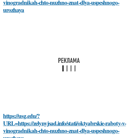
vinogradnikah-chto-nuzhno-znat-dlya-uspeshnogo-
urozhaya
https://usg.edu/?
URL=https://zelynyjsad.info/stati/oktyabrskie-raboty-v-
vinogradnikah-chto-nuzhno-znat-dlya-uspeshnogo-
urozhaya