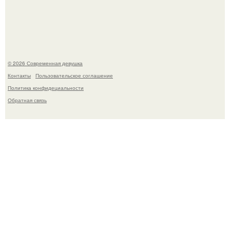
Мы привыкли считать сахар обычной и безобидной
частью ежедневного рациона.
© 2026 Современная девушка
Контакты
Пользовательское соглашение
Политика конфидециальности
Обратная связь