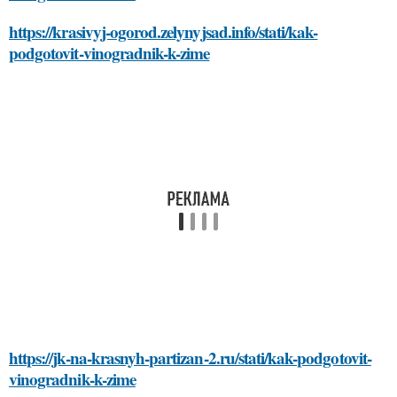
https://krasivyj-ogorod.zelynyjsad.info/stati/kak-
podgotovit-vinogradnik-k-zime
https://jk-na-krasnyh-partizan-2.ru/stati/kak-podgotovit-
vinogradnik-k-zime