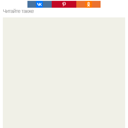
Читайте также
Удивительные рецепты: создание одежды Винкс своими
руками
У юли Гаврилиной снова случился конфликт с комиком