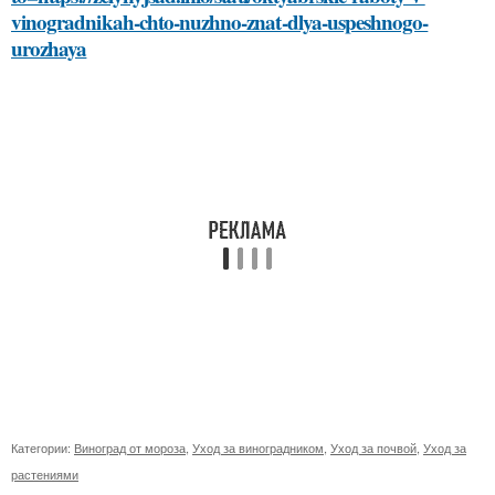
vinogradnikah-chto-nuzhno-znat-dlya-uspeshnogo-
urozhaya
Категории:
Виноград от мороза
,
Уход за виноградником
,
Уход за почвой
,
Уход за
растениями