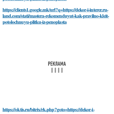
https://clients1.google.mk/url?q=https://dekor-i-interer.ru-
land.com/stati/mastera-rekomenduyut-kak-pravilno-kleit-
potolochnuyu-plitku-iz-penoplasta
https://oktis.ru/bitrix/rk.php?goto=https://dekor-i-