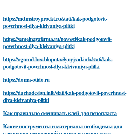
https://mdmstroyproekt.ru/stati/kak-podgotovit-
poverhnost-dlya-kleivaniya-plitki
https://semejnayaferma.ru/novosti/kak-podgotovit-
poverhnost-dlya-kleivaniya-plitki
https://ogorod-bez-hlopot.zelynyjsad.info/stati/kak-
podgotovit-poverhnost-dlya-kleivaniya-plitki
https://doma-otido.ru
https://dachadesign.info/stati/kak-podgotovit-poverhnost-
dlya-kleivaniya-plitki
Как правильно смешивать клей для пенопласта
Какие инструменты и материалы необходимы для
клеивания потолочной плитки из пенопласта