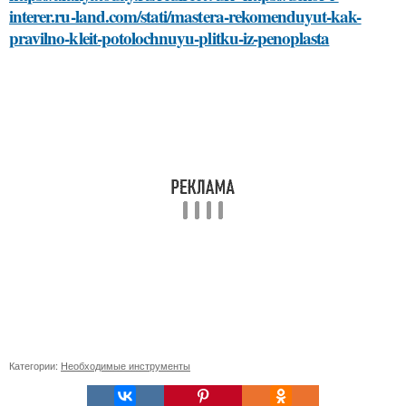
interer.ru-land.com/stati/mastera-rekomenduyut-kak-
pravilno-kleit-potolochnuyu-plitku-iz-penoplasta
Категории:
Необходимые инструменты