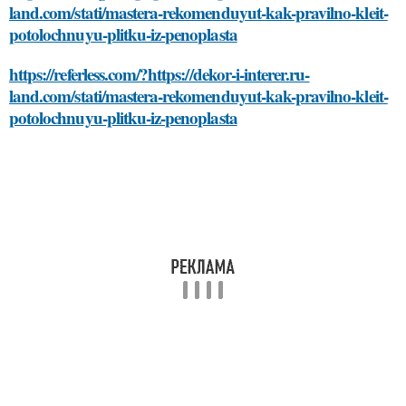
land.com/stati/mastera-rekomenduyut-kak-pravilno-kleit-
potolochnuyu-plitku-iz-penoplasta
https://referless.com/?https://dekor-i-interer.ru-
land.com/stati/mastera-rekomenduyut-kak-pravilno-kleit-
potolochnuyu-plitku-iz-penoplasta