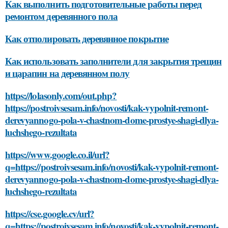
Как выполнить подготовительные работы перед
ремонтом деревянного пола
Как отполировать деревянное покрытие
Как использовать заполнители для закрытия трещин
и царапин на деревянном полу
https://lolasonly.com/out.php?
https://postroivsesam.info/novosti/kak-vypolnit-remont-
derevyannogo-pola-v-chastnom-dome-prostye-shagi-dlya-
luchshego-rezultata
https://www.google.co.il/url?
q=https://postroivsesam.info/novosti/kak-vypolnit-remont-
derevyannogo-pola-v-chastnom-dome-prostye-shagi-dlya-
luchshego-rezultata
https://cse.google.cv/url?
q=https://postroivsesam.info/novosti/kak-vypolnit-remont-