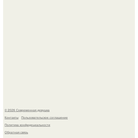
Большинство замечало, что после оргазма мужчина
часто почти сразу теряет возбуждение, тогда как
женщина может дольше сохранять возбуждение.
Платье, которое до сих пор вызывает споры спустя годы.
© 2026 Современная девушка
Контакты
Пользовательское соглашение
Политика конфидециальности
Обратная связь