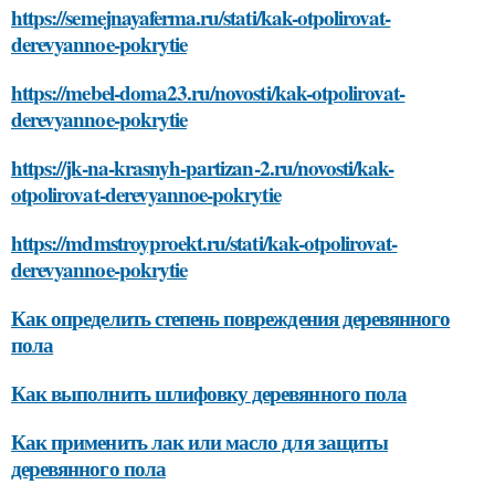
https://semejnayaferma.ru/stati/kak-otpolirovat-
derevyannoe-pokrytie
https://mebel-doma23.ru/novosti/kak-otpolirovat-
derevyannoe-pokrytie
https://jk-na-krasnyh-partizan-2.ru/novosti/kak-
otpolirovat-derevyannoe-pokrytie
https://mdmstroyproekt.ru/stati/kak-otpolirovat-
derevyannoe-pokrytie
Как определить степень повреждения деревянного
пола
Как выполнить шлифовку деревянного пола
Как применить лак или масло для защиты
деревянного пола