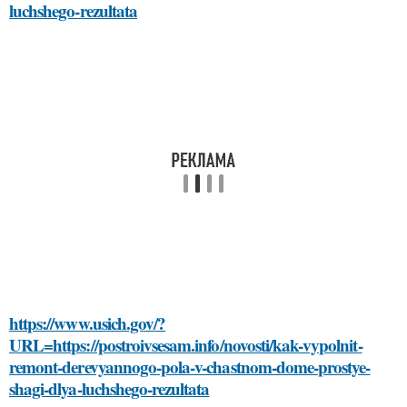
luchshego-rezultata
https://www.usich.gov/?
URL=https://postroivsesam.info/novosti/kak-vypolnit-
remont-derevyannogo-pola-v-chastnom-dome-prostye-
shagi-dlya-luchshego-rezultata