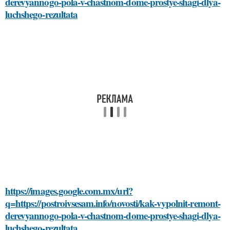
derevyannogo-pola-v-chastnom-dome-prostye-shagi-dlya-
luchshego-rezultata
https://images.google.com.mx/url?
q=https://postroivsesam.info/novosti/kak-vypolnit-remont-
derevyannogo-pola-v-chastnom-dome-prostye-shagi-dlya-
luchshego-rezultata