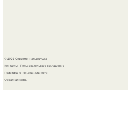
Большинство замечало, что после оргазма мужчина
часто почти сразу теряет возбуждение, тогда как
женщина может дольше сохранять возбуждение.
© 2026 Современная девушка
Контакты
Пользовательское соглашение
Политика конфидециальности
Обратная связь