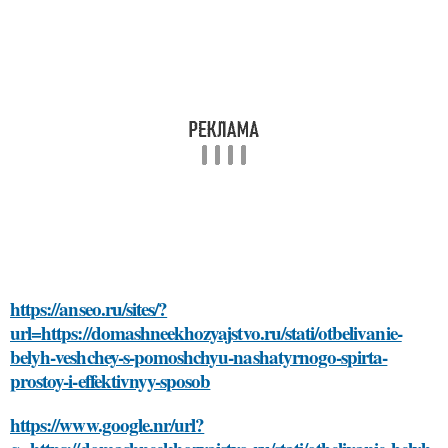
https://anseo.ru/sites/?
url=https://domashneekhozyajstvo.ru/stati/otbelivanie-
belyh-veshchey-s-pomoshchyu-nashatyrnogo-spirta-
prostoy-i-effektivnyy-sposob
https://www.google.nr/url?