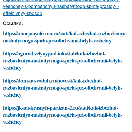
veshchey-s-pomoshchyu-nashatyrnogo-spirta-prostoy-i-
effektivnyy-sposob
Ссылки:
https://semejnayaferma.ru/stati/kak-izbezhat-razbavleniya-
nashatyrnogo-spirta-pri-otbelivanii-belyh-veshchey
https://ogorod.zelynyjsad.info/stati/kak-izbezhat-
razbavleniya-nashatyrnogo-spirta-pri-otbelivanii-belyh-
veshchey
https://dom-na-vodah.ru/novosti/kak-izbezhat-
razbavleniya-nashatyrnogo-spirta-pri-otbelivanii-belyh-
veshchey
https://jk-na-krasnyh-partizan-2.ru/stati/kak-izbezhat-
razbavleniya-nashatyrnogo-spirta-pri-otbelivanii-belyh-
veshchey