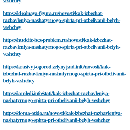
veshchey
https://idealnaya-figura.ru/novosti/kak-izbezhat-
razbavleniya-nashatyrnogo-spirta-pri-otbelivanii-belyh-
veshchey
https://hudeite-bez-problem.ru/novosti/kak-izbezhat-
razbavleniya-nashatyrnogo-spirta-pri-otbelivanii-belyh-
veshchey
https://krasivyj-ogorod.zelynyjsad.info/novosti/kak-
izbezhat-razbavleniya-nashatyrnogo-spirta-pri-otbelivanii-
belyh-veshchey
https://iamledi.info/stati/kak-izbezhat-razbavleniya-
nashatyrnogo-spirta-pri-otbelivanii-belyh-veshchey
https://doma-otido.ru/novosti/kak-izbezhat-razbavleniya-
nashatyrnogo-spirta-pri-otbelivanii-belyh-veshchey