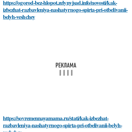
https://ogorod-bez-hlopot.zelynyjsad.info/novosti/kak-
izbezhat-razbavleniya-nashatyrnogo-spirta-pri-otbelivanii-
belyh-veshchey
https://sovremennayamama.ru/stati/kak-izbezhat-
razbavleniya-nashatyrnogo-spirta-pri-otbelivanii-belyh-