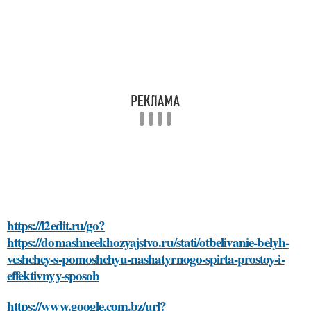
https://l2edit.ru/go?
https://domashneekhozyajstvo.ru/stati/otbelivanie-belyh-
veshchey-s-pomoshchyu-nashatyrnogo-spirta-prostoy-i-
effektivnyy-sposob
https://www.google.com.bz/url?