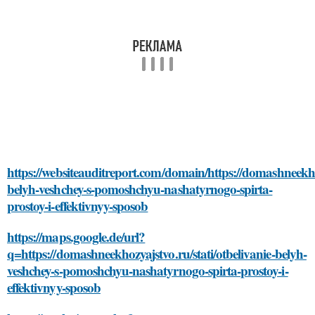
https://websiteauditreport.com/domain/https://domashneekhoz
belyh-veshchey-s-pomoshchyu-nashatyrnogo-spirta-
prostoy-i-effektivnyy-sposob
https://maps.google.de/url?
q=https://domashneekhozyajstvo.ru/stati/otbelivanie-belyh-
veshchey-s-pomoshchyu-nashatyrnogo-spirta-prostoy-i-
effektivnyy-sposob