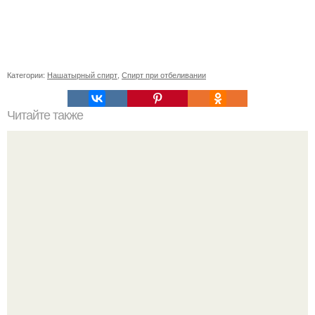
Категории:
Нашатырный спирт
,
Спирт при отбеливании
Читайте также
Какие методы лечения могут помочь избавиться от
бугорчатых ногтей