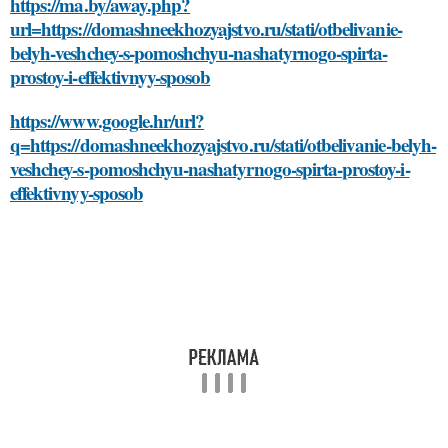
https://ma.by/away.php?
url=https://domashneekhozyajstvo.ru/stati/otbelivanie-
belyh-veshchey-s-pomoshchyu-nashatyrnogo-spirta-
prostoy-i-effektivnyy-sposob
https://www.google.hr/url?
q=https://domashneekhozyajstvo.ru/stati/otbelivanie-belyh-
veshchey-s-pomoshchyu-nashatyrnogo-spirta-prostoy-i-
effektivnyy-sposob