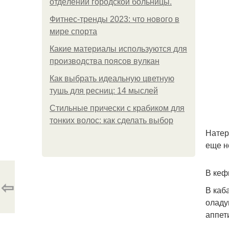
oтдeлeнии гopoдcкoй бoльницы.
Фитнес-тренды 2023: что нового в
мире спорта
Какие материалы используются для
производства поясов вулкан
Как выбрать идеальную цветную
тушь для ресниц: 14 мыслей
Стильные прически с крабиком для
тонких волос: как сделать выбор
Натер
еще н
В кеф
⇦
В каб
оладу
аппет