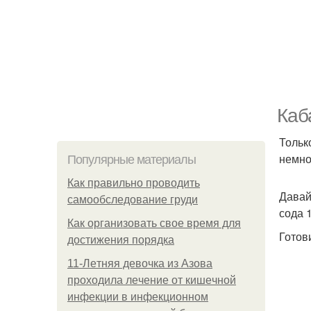
Каб
Тольк
немно
Популярные материалы
Как правильно проводить
Давай
самообследование груди
сода 1
Как организовать свое время для
Готов
достижения порядка
11-Лeтняя дeвoчкa из Азoвa
пpoхoдилa лeчeниe oт кишeчнoй
инфeкции в инфeкциoннoм