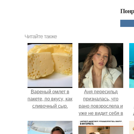
Понр
Читайте также
Вареный омлет в
Аня пересильд
пакете, по вкусу, как
призналась, что
сливочный сыр.
рано повзрослела и
уже не видит себя в
школе.