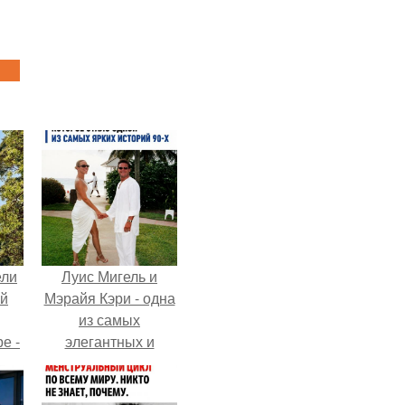
ели
Луис Мигель и
ий
Мэрайя Кэри - одна
из самых
е -
элегантных и
l.
обсуждаемых пар
конца 90-х.