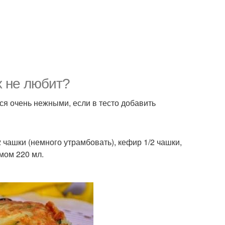
х не любит?
ься очень нежными, если в тесто добавить
2 чашки (немного утрамбовать), кефир 1/2 чашки,
емом 220 мл.