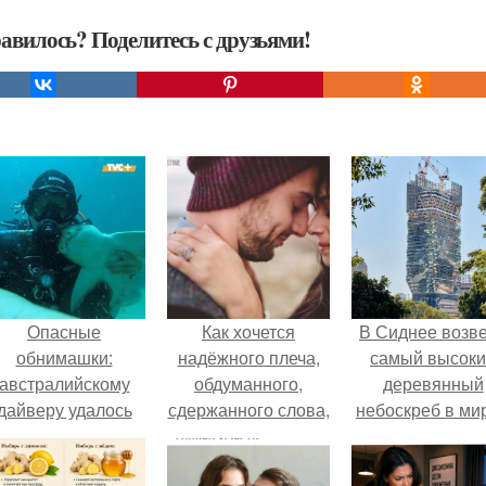
авилось? Поделитесь с друзьями!
Опасные
Как хочется
В Сиднее возв
обнимашки:
надёжного плеча,
самый высок
австралийскому
обдуманного,
деревянный
дайверу удалось
сдержанного слова,
небоскреб в мир
приручить акулу.
не обещаний,
Atlassian Centra
данных сгоряча, не