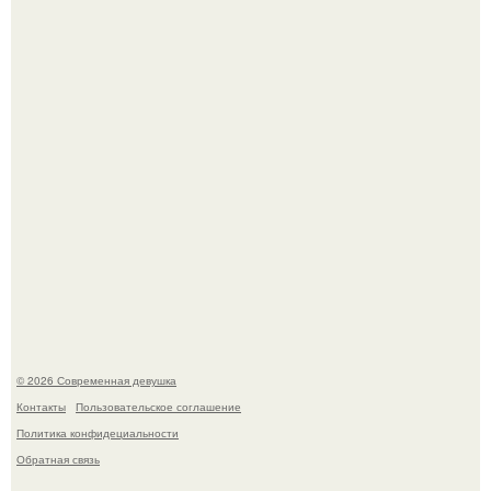
Лишь в том случае, если есть в истории моды идеал, то
это Синди Кроуфорд.
Платье, которое до сих пор вызывает споры спустя годы.
© 2026 Современная девушка
Контакты
Пользовательское соглашение
Политика конфидециальности
Обратная связь