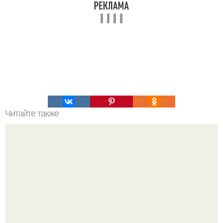
Читайте также
Аспириново - медовая маска - скраб.