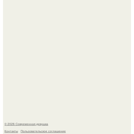
"Врачи Принимали мой Затяжной Кашель за Астму, но
это Оказался рак".
Девушка разместила объявление о чёрном котёнке, и
первого малыша быстро забрали в новый дом.
© 2026 Современная девушка
Контакты
Пользовательское соглашение