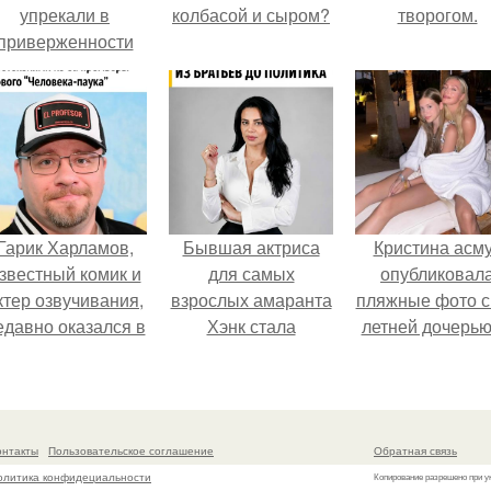
упрекали в
колбасой и сыром?
творогом.
приверженности
старевшим бьюти -
процедурам.
Гарик Харламов,
Бывшая актриса
Кристина асм
звестный комик и
для самых
опубликовал
ктер озвучивания,
взрослых амаранта
пляжные фото с
едавно оказался в
Хэнк стала
летней дочерью
центре внимания
сенатором в
Гарика Харламо
з-за своей работы
Колумбии.
над озвучкой
мультфильма про
онтакты
Пользовательское соглашение
Обратная связь
колобка.
олитика конфидециальности
Копирование разрешено при у