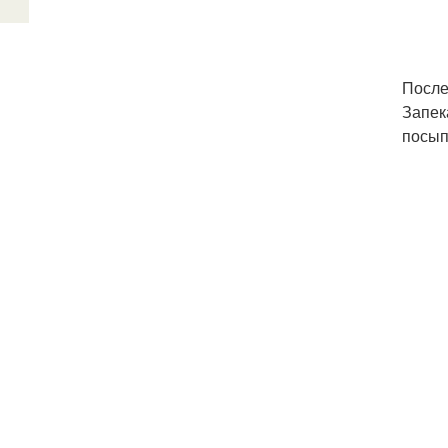
После
Запек
посып