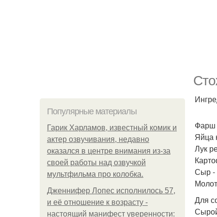
Сто
Ингре
Популярные материалы
Фарш м
Гарик Харламов, известный комик и
Яйца к
актер озвучивания, недавно
Лук ре
оказался в центре внимания из-за
Картоф
своей работы над озвучкой
Сыр - 
мультфильма про колобка.
Молот
Дженнифер Лопес исполнилось 57,
Для с
и её отношение к возрасту -
Сырой
настоящий манифест уверенности: