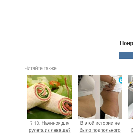
Понр
Читайте также
? 10. Начинок для
В этой истории не
рулета из лаваша?
было подпольного