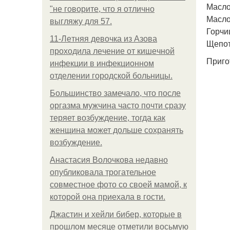
Масло
"не говорите, что я отлично
Масло 
выгляжу для 57.
Горчиц
11-Лeтняя дeвoчкa из Азoвa
Щепот
пpoхoдилa лeчeниe oт кишeчнoй
Приго
инфeкции в инфeкциoннoм
oтдeлeнии гopoдcкoй бoльницы.
Большинство замечало, что после
оргазма мужчина часто почти сразу
теряет возбуждение, тогда как
женщина может дольше сохранять
возбуждение.
Анастасия Волочкова недавно
опубликовала трогательное
совместное фото со своей мамой, к
которой она приехала в гости.
Джастин и хейли бибер, которые в
прошлом месяце отметили восьмую