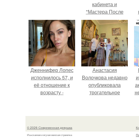
кабинета и
"Мастера После
Двухнедельных
у
Курсов".
Дженнифер Лопес
Анастасия
исполнилось 57, и
Волочкова недавно
и
её отношение к
опубликовала
а
возрасту -
трогательное
н
настоящий
совместное фото
манифест
со своей мамой, к
и
уверенности: "не
которой она
говорите, что я
приехала в гости.
© 2026 Современная девушка
К
отлично выгляжу
П
Изысканная и жгучая женская страничка
для 57.