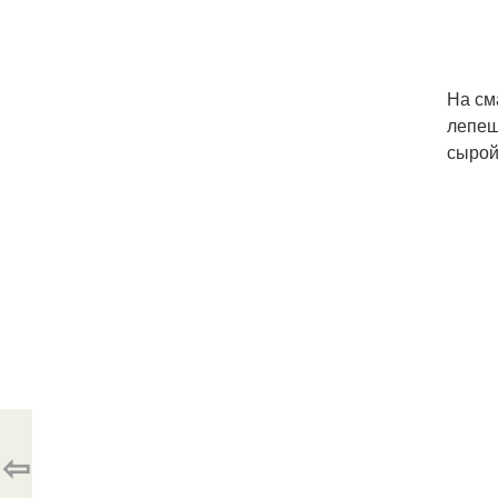
На см
лепеш
сырой
⇦