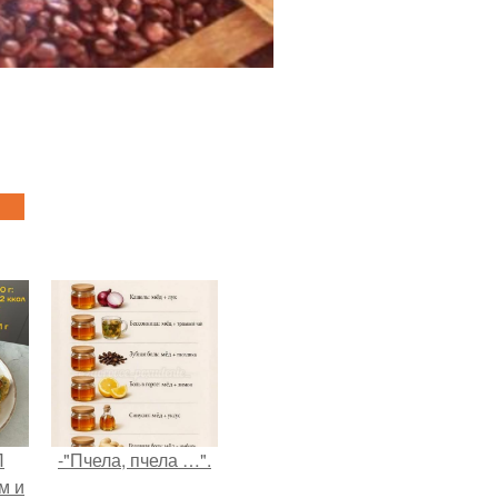
П
-"Пчела, пчела …".
м и