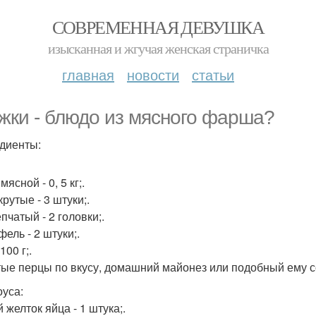
СОВРЕМЕННАЯ ДЕВУШКА
изысканная и жгучая женская страничка
главная
новости
статьи
жки - блюдо из мясного фарша?
диенты:
ясной - 0, 5 кг;.
рутые - 3 штуки;.
пчатый - 2 головки;.
ель - 2 штуки;.
100 г;.
ые перцы по вкусу, домашний майонез или подобный ему с
оуса:
 желток яйца - 1 штука;.