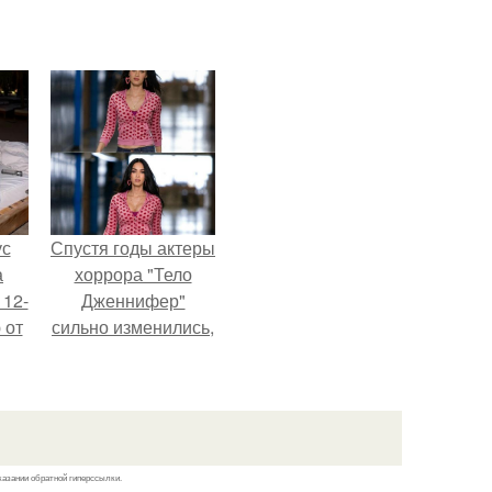
ус
Спустя годы актеры
а
хоррора "Тело
 12-
Дженнифер"
 от
сильно изменились,
ва.
пройдя путь от
подростковых
кумиров до
мировых звезд.
казании обратной гиперссылки.