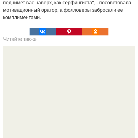
поднимет вас наверх, как серфингиста", - посоветовала
мотивационный оратор, а фолловеры забросали ее
комплиментами.
Читайте также
Летние стрессы: как восстановить волосы после солнца,
моря и хлорированной воды