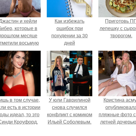
Джастин и хейли
Как избежать
Приготовь П
бибер, которые в
ошибок при
лепешку с сыро
прошлом месяце
похудении за 30
творогом.
тметили восьмую
дней
годовщину
омолвки, показали
новые фото с
совместного
отдыха.
ишь в том случае,
У юли Гаврилиной
Кристина асм
сли есть в истории
снова случился
опубликовал
оды идеал, то это
конфликт с комиком
пляжные фото с
Синди Кроуфорд.
Ильей Соболевым.
летней дочерью
Гарика Харламо