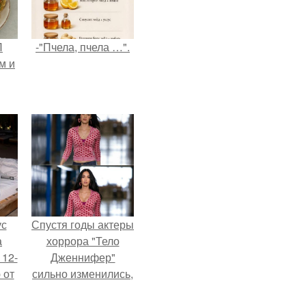
П
-"Пчела, пчела …".
м и
ус
Спустя годы актеры
а
хоррора "Тело
 12-
Дженнифер"
 от
сильно изменились,
ва.
пройдя путь от