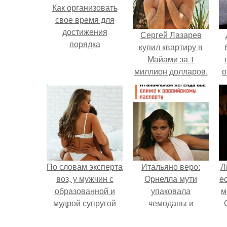
Как организовать
свое время для
достижения
Сергей Лазарев
порядка
купил квартиру в
Майами за 1
миллион долларов.
о
п
По словам эксперта
Итальяно веро:
Л
воз, у мужчин с
Орнелла мути
е
образованной и
упаковала
м
мудрой супругой
чемоданы и
вероятность
готовится