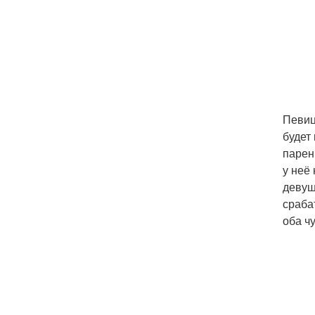
Певиц
будет
парен
у неё
девуш
сраба
оба ч