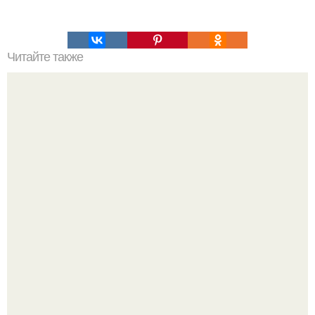
Читайте также
Семейный конфликт: Шайло, младшая дочь Анджелины
Джоли и Брэда питта, отказалась от фамилии отца в
свой день рождения.