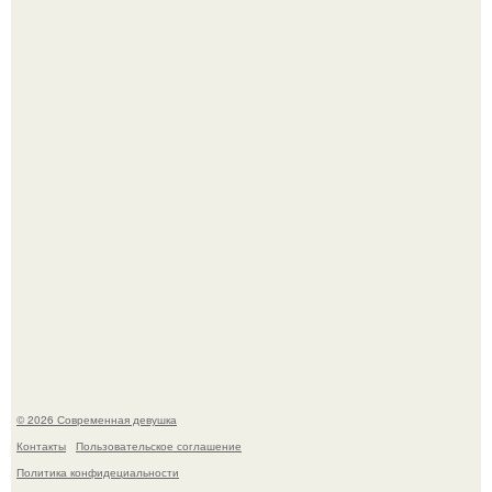
Кристина асмус опубликовала пляжные фото с 12-
летней дочерью от Гарика Харламова.
Спустя годы актеры хоррора "Тело Дженнифер" сильно
изменились, пройдя путь от подростковых кумиров до
мировых звезд.
© 2026 Современная девушка
Контакты
Пользовательское соглашение
Политика конфидециальности