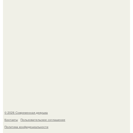
Анастасия Волочкова недавно опубликовала
трогательное совместное фото со своей мамой, к
которой она приехала в гости.
У юли Гаврилиной снова случился конфликт с комиком
Ильей Соболевым.
© 2026 Современная девушка
Контакты
Пользовательское соглашение
Политика конфидециальности