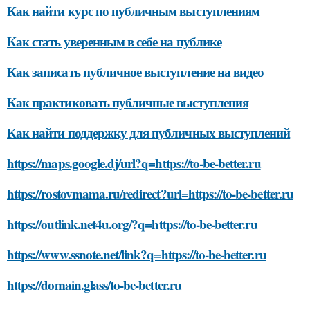
Как найти курс по публичным выступлениям
Как стать уверенным в себе на публике
Как записать публичное выступление на видео
Как практиковать публичные выступления
Как найти поддержку для публичных выступлений
https://maps.google.dj/url?q=https://to-be-better.ru
https://rostovmama.ru/redirect?url=https://to-be-better.ru
https://outlink.net4u.org/?q=https://to-be-better.ru
https://www.ssnote.net/link?q=https://to-be-better.ru
https://domain.glass/to-be-better.ru