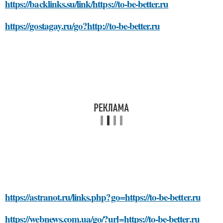
https://backlinks.su/link/https://to-be-better.ru
https://gostagay.ru/go?http://to-be-better.ru
https://astranot.ru/links.php?go=https://to-be-better.ru
https://webnews.com.ua/go/?url=https://to-be-better.ru