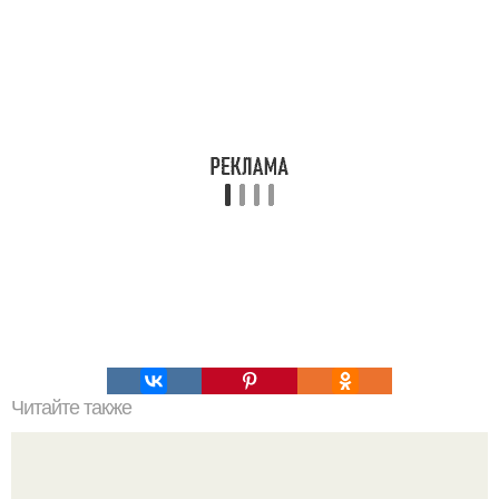
Читайте также