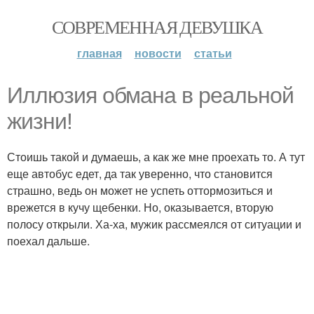
СОВРЕМЕННАЯ ДЕВУШКА
главная
новости
статьи
Иллюзия обмана в реальной
жизни!
Стоишь такой и думаешь, а как же мне проехать то. А тут
еще автобус едет, да так уверенно, что становится
страшно, ведь он может не успеть оттормозиться и
врежется в кучу щебенки. Но, оказывается, вторую
полосу открыли. Ха-ха, мужик рассмеялся от ситуации и
поехал дальше.