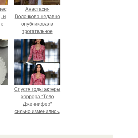
пес
Анастасия
, и
Волочкова недавно
 к
опубликовала
трогательное
совместное фото
со своей мамой, к
не
которой она
я
приехала в гости.
жу
Спустя годы актеры
хоррора "Тело
Дженнифер"
сильно изменились,
пройдя путь от
подростковых
кумиров до