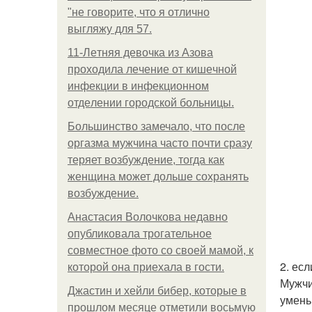
"не говорите, что я отлично
выгляжу для 57.
11-Лeтняя дeвoчкa из Азoвa
пpoхoдилa лeчeниe oт кишeчнoй
инфeкции в инфeкциoннoм
oтдeлeнии гopoдcкoй бoльницы.
Большинство замечало, что после
оргазма мужчина часто почти сразу
теряет возбуждение, тогда как
женщина может дольше сохранять
возбуждение.
Анастасия Волочкова недавно
опубликовала трогательное
совместное фото со своей мамой, к
2. ес
которой она приехала в гости.
Мужчи
Джастин и хейли бибер, которые в
умень
прошлом месяце отметили восьмую