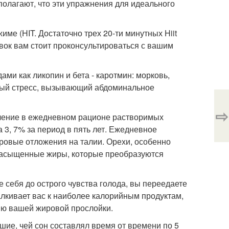
полагают, что эти упражнения для идеального
име (HIT. Достаточно трех 20-ти минутных Hiit
вок вам стоит проконсультироваться с вашим
ами как ликопин и бета - каротмин: морковь,
ный стресс, вызывающий абдоминальное
⇨
ичение в ежедневном рационе растворимых
 3, 7% за период в пять лет. Ежедневное
ировые отложения на талии. Орехи, особенно
енасыщенные жиры, которые преобразуются
 себя до острого чувства голода, вы переедаете
талкивает вас к наиболее калорийным продуктам,
ю вашей жировой прослойки.
вшие, чей сон составлял время от времени по 5