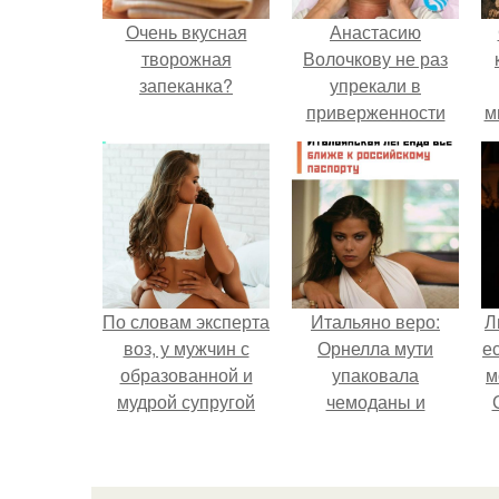
Очень вкусная
Анастасию
творожная
Волочкову не раз
запеканка?
упрекали в
приверженности
м
устаревшим бьюти -
процедурам.
По словам эксперта
Итальяно веро:
Л
воз, у мужчин с
Орнелла мути
е
образованной и
упаковала
м
мудрой супругой
чемоданы и
вероятность
готовится
скоропостижной
обзавестись
смерти якобы на
красным