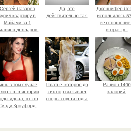
Сергей Лазарев
Да, это
Дженнифер Ло
купил квартиру в
действительно так.
исполнилось 57
Майами за 1
её отношение
иллион долларов.
возрасту -
настоящий
манифест
уверенности: "
говорите, что 
отлично выгля
для 57.
ишь в том случае,
Платье, которое до
Рацион 1400
сли есть в истории
сих пор вызывает
калорий.
оды идеал, то это
споры спустя годы.
Синди Кроуфорд.