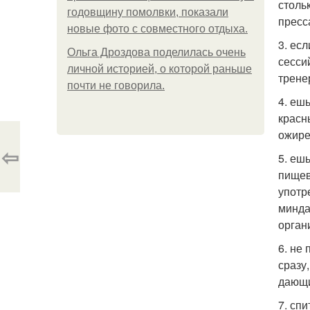
столь
годовщину помолвки, показали
пресс
новые фото с совместного отдыха.
3. ес
Ольга Дроздова поделилась очень
сесси
личной историей, о которой раньше
трене
почти не говорила.
4. еш
красн
ожире
⇦
5. еш
пищев
употр
минда
орган
6. не
сразу
дающи
7. сп