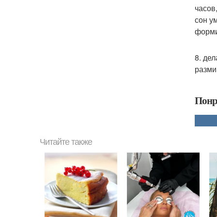
часов
сон у
форми
8. де
разми
Понр
Читайте также