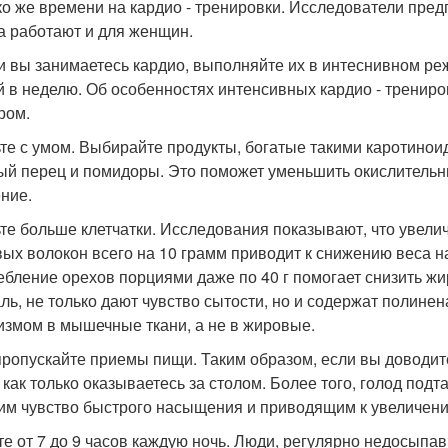
ко же времени на кардио - тренировки. Исследователи пред
а работают и для женщин.
ли вы занимаетесь кардио, выполняйте их в интеснивном реж
й в неделю. Об особенностях интенсивных кардио - трениро
ром.
ьте с умом. Выбирайте продукты, богатые такими каротиноид
ый перец и помидоры. Это поможет уменьшить окислитель
ние.
ьте больше клетчатки. Исследования показывают, что увел
ых волокон всего на 10 грамм приводит к снижению веса на
ебление орехов порциями даже по 40 г помогает снизить ж
ль, не только дают чувство сытости, но и содержат полин
измом в мышечные ткани, а не в жировые.
 пропускайте приемы пищи. Таким образом, если вы доводите
, как только оказываетесь за столом. Более того, голод под
м чувство быстрого насыщения и приводящим к увеличени
ите от 7 до 9 часов каждую ночь. Люди, регулярно недосыпа