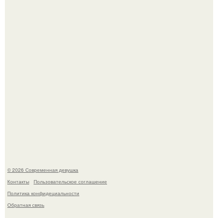
Лишь в том случае, если есть в истории моды идеал, то
это Синди Кроуфорд.
Бывшая актриса для самых взрослых амаранта Хэнк
стала сенатором в Колумбии.
© 2026 Современная девушка
Контакты
Пользовательское соглашение
Политика конфидециальности
Обратная связь