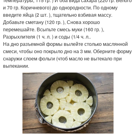
температуры, 115 гр. ) И оба вида сахара (220 гр. Белого
и 70 гр. Коричневого) до однородности. По одному
введите яйца (2 шт. ), тщательно взбивая массу.
Добавьте сметану (120 гр. ), Снова хорошо
перемешайте. Всыпьте смесь муки (160 гр. ),
Разрыхлителя (1 ч. л. ) и соды (1/4 ч. л..
На дно разъемной формы вылейте столько маслянной
смеси, чтобы оно покрыло дно на 3 мм. Оберните форму
снаружи слоем фольги (чтоб масло не вытекало при
выпекании.