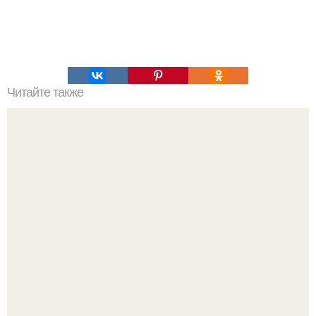
Читайте также
Аня пересильд вошла в тройку лучших актрис года по
версии вциом, разделив первое место с Марией
Ароновой и Светланой ходченковой.