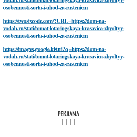
osobennosti-sorta-i-uhod-za-rasteniem
https://twosixcode.com/?URL=https://dom-na-
vodah.ru/stati/tomat-lotaringskaya-krasavica-zhyoltyy-
osobennosti-sorta-i-uhod-za-rasteniem
https://images.google.ki/url?q=https://dom-na-
vodah.ru/stati/tomat-lotaringskaya-krasavica-zhyoltyy-
osobennosti-sorta-i-uhod-za-rasteniem