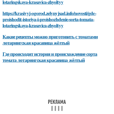
lotaringskaya-krasavica-zhyoltyy
https://krasivyj-ogorod.zelynyjsad.info/novosti/gde-
proishodit-istoriya-i-proishozhdenie-sorta-tomata-
lotaringskaya-krasavica-zhyoltyy
Какие рецепты можно приготовить с томатами
лотарингская красавица жёлтый
Где происходит история и происхождение сорта
томата лотарингская красавица жёлтый