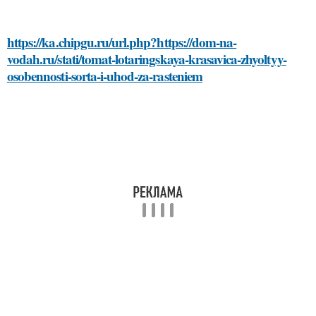
https://ka.chipgu.ru/url.php?https://dom-na-
vodah.ru/stati/tomat-lotaringskaya-krasavica-zhyoltyy-
osobennosti-sorta-i-uhod-za-rasteniem