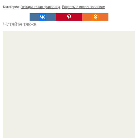
Категории:
"лотарингская красавица
,
Рецепты с использованием
Читайте также
Восстановление легких после COVID-19: основные
принципы и практики