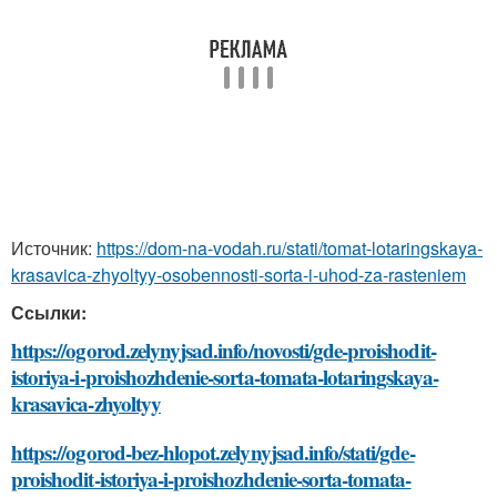
Источник:
https://dom-na-vodah.ru/stati/tomat-lotaringskaya-
krasavica-zhyoltyy-osobennosti-sorta-i-uhod-za-rasteniem
Ссылки:
https://ogorod.zelynyjsad.info/novosti/gde-proishodit-
istoriya-i-proishozhdenie-sorta-tomata-lotaringskaya-
krasavica-zhyoltyy
https://ogorod-bez-hlopot.zelynyjsad.info/stati/gde-
proishodit-istoriya-i-proishozhdenie-sorta-tomata-