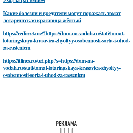
Какие болезни и вредители могут поражать томат
лотарингская красавица жёлтый
https://redirect.me/?https://dom-na-vodah.ru/stati/tomat-
lotaringskaya-krasavica-zhyoltyy-osobennosti-sorta-i-uhod-
za-rasteniem
https://itlines.ru/url.php?s=https://dom-na-
vodah.ru/stati/tomat-lotaringskaya-krasavica-zhyoltyy-
osobennosti-sorta-i-uhod-za-rasteniem