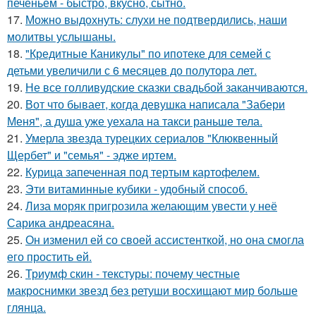
печеньем - быстро, вкусно, сытно.
17.
Можно выдохнуть: слухи не подтвердились, наши
молитвы услышаны.
18.
"Кредитные Каникулы" по ипотеке для семей с
детьми увеличили с 6 месяцев до полутора лет.
19.
Не все голливудские сказки свадьбой заканчиваются.
20.
Вот что бывает, когда девушка написала "Забери
Меня", а душа уже уехала на такси раньше тела.
21.
Умерла звезда турецких сериалов "Клюквенный
Щербет" и "семья" - эдже иртем.
22.
Курица запеченная под тертым картофелем.
23.
Эти витаминные кубики - удобный способ.
24.
Лиза моряк пригрозила желающим увести у неё
Сарика андреасяна.
25.
Он изменил ей со своей ассистенткой, но она смогла
его простить ей.
26.
Триумф скин - текстуры: почему честные
макроснимки звезд без ретуши восхищают мир больше
глянца.