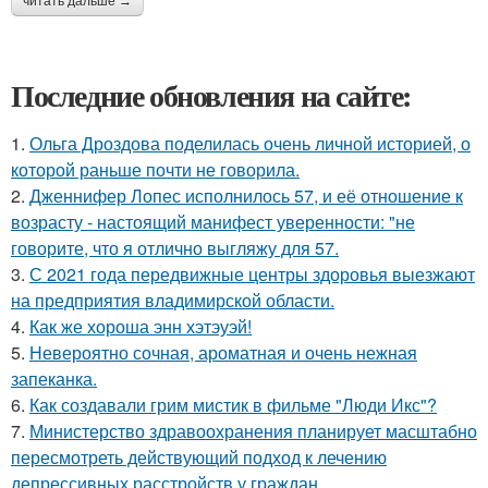
читать дальше →
Последние обновления на сайте:
1.
Ольга Дроздова поделилась очень личной историей, о
которой раньше почти не говорила.
2.
Дженнифер Лопес исполнилось 57, и её отношение к
возрасту - настоящий манифест уверенности: "не
говорите, что я отлично выгляжу для 57.
3.
С 2021 года передвижные центры здоровья выезжают
на предприятия владимирской области.
4.
Как же хороша энн хэтэуэй!
5.
Невероятно сочная, ароматная и очень нежная
запеканка.
6.
Как создавали грим мистик в фильме "Люди Икс"?
7.
Министерство здравоохранения планирует масштабно
пересмотреть действующий подход к лечению
депрессивных расстройств у граждан.