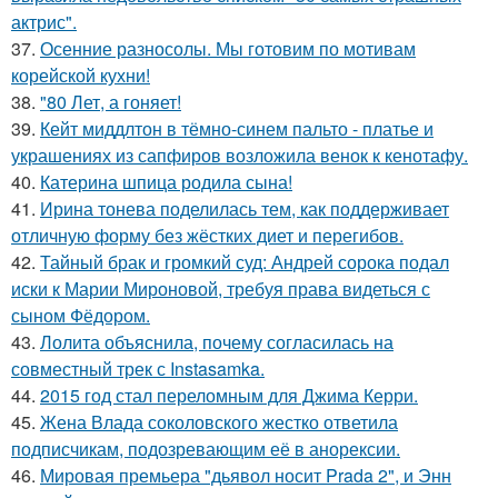
актрис".
37.
Осенние разносолы. Мы готовим по мотивам
корейской кухни!
38.
"80 Лет, а гоняет!
39.
Кейт миддлтон в тёмно-синем пальто - платье и
украшениях из сапфиров возложила венок к кенотафу.
40.
Катерина шпица родила сына!
41.
Ирина тонева поделилась тем, как поддерживает
отличную форму без жёстких диет и перегибов.
42.
Тайный брак и громкий суд: Андрей сорока подал
иски к Марии Мироновой, требуя права видеться с
сыном Фёдором.
43.
Лолита объяснила, почему согласилась на
совместный трек с Instasamka.
44.
2015 год стал переломным для Джима Керри.
45.
Жена Влада соколовского жестко ответила
подписчикам, подозревающим её в анорексии.
46.
Мировая премьера "дьявол носит Prada 2", и Энн