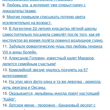
8.
Любовь зла, а интернет уже открыл папку с
доказательствами.
9.
Многие привыкли списывать потерю цвета
исключительно на возраст.
10.
В Аргентине 22-летняя курсантка лётной школы
самостоятельно посадила самолёт после того, как её
инструктор во время полёта покинул воздушное судно.
11.
Забудьте романтическую чушь про любовь генриха
Viii и анны болейн.
12.
Александр Головин, известный кадет Макаров,
делится семейным счастьем!
13.
Комедийной звезде удалось похудеть на 57
килограммов!
14.
На этих двух фото одна и та же девочка - ариелла,
дочь джигана и Оксаны.
15.
Оказывается, дельфины иногда ловят настоящий
"Кайф".
16.
Детское меню - творожно - банановый десерт с