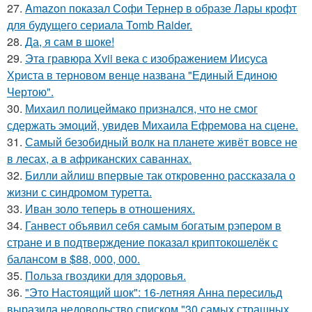
27.
Amazon показал Софи Тернер в образе Лары крофт
для будущего сериала Tomb Raider.
28.
Да, я сам в шоке!
29.
Эта гравюра Xvii века с изображением Иисуса
Христа в терновом венце названа "Единый Единою
Чертою".
30.
Михаил полицеймако признался, что не смог
сдержать эмоций, увидев Михаила Ефремова на сцене.
31.
Самый безобидный волк на планете живёт вовсе не
в лесах, а в африканских саваннах.
32.
Билли айлиш впервые так откровенно рассказала о
жизни с синдромом туретта.
33.
Иван золо теперь в отношениях.
34.
Ганвест объявил себя самым богатым рэпером в
стране и в подтверждение показал криптокошелёк с
балансом в $88, 000, 000.
35.
Польза гвоздики для здоровья.
36.
"Это Настоящий шок": 16-летняя Анна пересильд
выразила недовольство списком "30 самых страшных