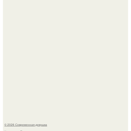
Лишь в том случае, если есть в истории моды идеал, то
это Синди Кроуфорд.
Платье, которое до сих пор вызывает споры спустя годы.
© 2026 Современная девушка