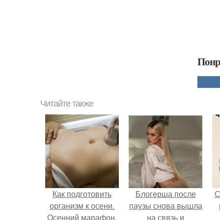
Понр
Читайте также
Как подготовить
Блогерша после
С
организм к осени.
паузы снова вышла
Осенний марафон.
на связь и