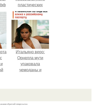
офф
пластических
операциях и
публично
прояснила
ситуацию.
ерта
Итальяно веро:
с
Орнелла мути
 и
упаковала
ой
чемоданы и
готовится
ой
обзавестись
на
красным
паспортом.
казании обратной гиперссылки.