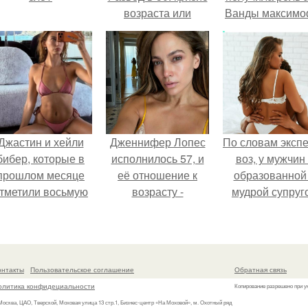
возраста или
Ванды максим
необходимость?
не сразу.
Джастин и хейли
Дженнифер Лопес
По словам эксп
бибер, которые в
исполнилось 57, и
воз, у мужчин 
прошлом месяце
её отношение к
образованной
тметили восьмую
возрасту -
мудрой супруг
годовщину
настоящий
вероятность
омолвки, показали
манифест
скоропостижн
новые фото с
уверенности: "не
смерти якобы 
совместного
говорите, что я
46% ниже.
онтакты
Пользовательское соглашение
Обратная связь
отдыха.
отлично выгляжу
олитика конфидециальности
Копирование разрешено при у
для 57.
 Москва, ЦАО, Тверской, Моховая улица 13 стр.1, Бизнес-центр «На Моховой», м. Охотный ряд