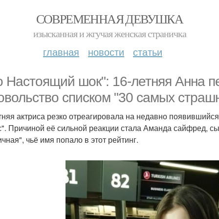
СОВРЕМЕННАЯ ДЕВУШКА
изысканная и жгучая женская страничка
главная
новости
статьи
о Настоящий шок": 16-летняя Анна 
овольство списком "30 самых страшн
тняя актриса резко отреагировала на недавно появившийся
с". Причиной её сильной реакции стала Аманда сайфред, с
чная", чьё имя попало в этот рейтинг.