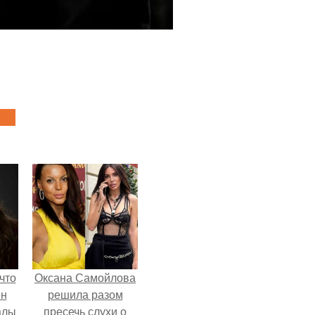
что
Оксана Самойлова
ен
решила разом
алы
пресечь слухи о