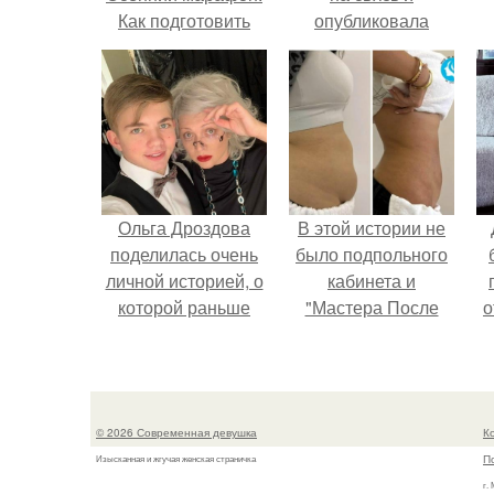
Как подготовить
опубликовала
организм к
свежую серию
холодам?
кадров из спальни.
Ольга Дроздова
В этой истории не
поделилась очень
было подпольного
личной историей, о
кабинета и
которой раньше
"Мастера После
о
почти не говорила.
Двухнедельных
Курсов".
п
© 2026 Современная девушка
К
П
Изысканная и жгучая женская страничка
г.