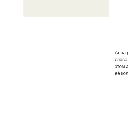
Анна 
слова
этом 
её ко