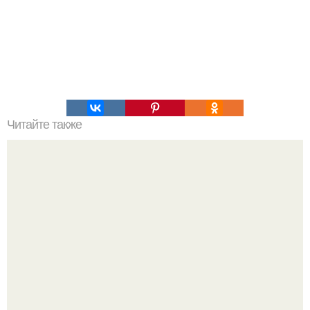
Читайте также
Как можно украсить дом для празднования Нового года
свиньи