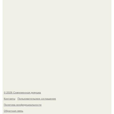
Бывшая актриса для самых взрослых амаранта Хэнк
стала сенатором в Колумбии.
У юли Гаврилиной снова случился конфликт с комиком
Ильей Соболевым.
© 2026 Современная девушка
Контакты
Пользовательское соглашение
Политика конфидециальности
Обратная связь