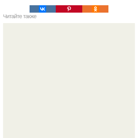
Читайте также
Как организовать свое время для достижения порядка
Мало кто знает, что Элизабет олсен получила роль алы
Ванды максимофф не сразу.