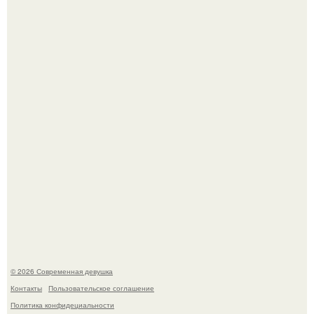
Дженнифер Лопес исполнилось 57, и её отношение к
возрасту - настоящий манифест уверенности: "не
говорите, что я отлично выгляжу для 57.
Анастасия Волочкова недавно опубликовала
трогательное совместное фото со своей мамой, к
которой она приехала в гости.
© 2026 Современная девушка
Контакты
Пользовательское соглашение
Политика конфидециальности