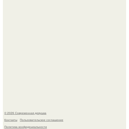
Кристина асмус опубликовала пляжные фото с 12-
летней дочерью от Гарика Харламова.
Спустя годы актеры хоррора "Тело Дженнифер" сильно
изменились, пройдя путь от подростковых кумиров до
мировых звезд.
© 2026 Современная девушка
Контакты
Пользовательское соглашение
Политика конфидециальности