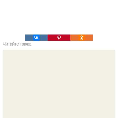
Читайте также
Живой шедевр природы: воббегонг в естественной
среде.