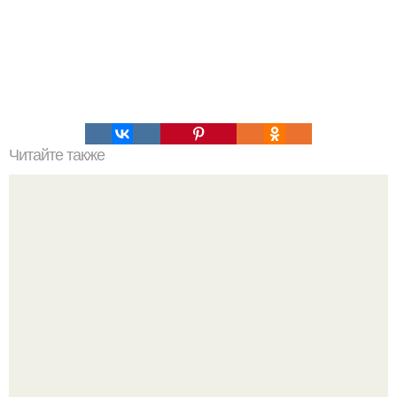
Читайте также
Как организовать свое время для достижения порядка
Мало кто знает, что Элизабет олсен получила роль алы