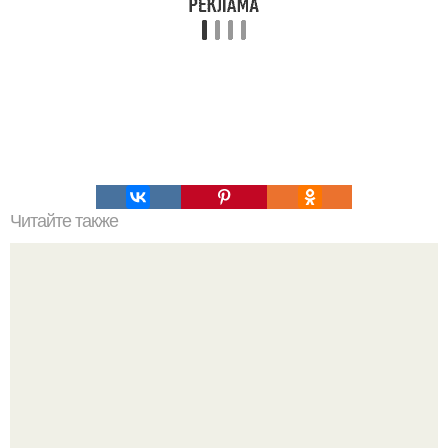
Читайте также
Таблица БЖУ (белки - жиры - углеводы) продуктов в
алфавитном порядке.