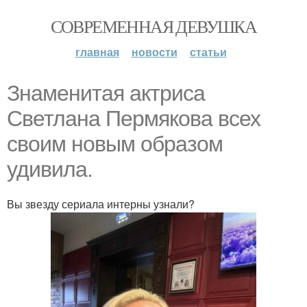
СОВРЕМЕННАЯ ДЕВУШКА
главная
новости
статьи
Знаменитая актриса
Светлана Пермякова всех
своим новым образом
удивила.
Вы звезду сериала интерны узнали?