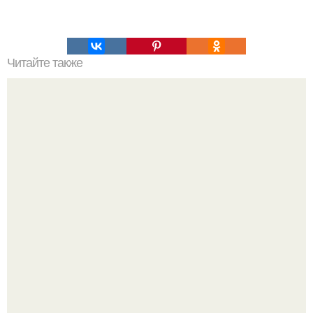
Читайте также
"Ненавижу". Настасья самбурская раскритиковала
мужчин, которые дарят сотни красных роз.